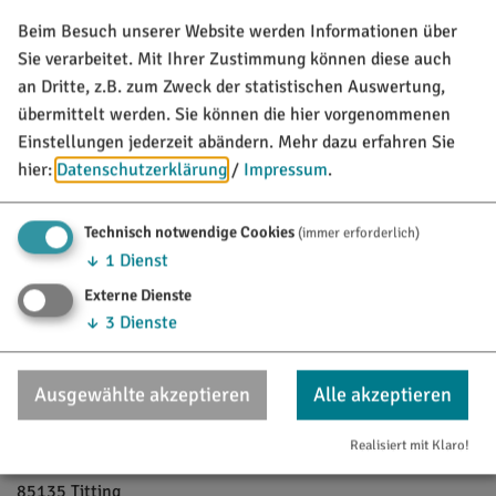
Charakter
Beim Besuch unserer Website werden Informationen über
Wanderweg, teilweise auch auf naturnahen, pfadigen
Sie verarbeitet. Mit Ihrer Zustimmung können diese auch
Wegstrecken, mit Steigungen, aber mit gutem Schuhwerk
an Dritte, z.B. zum Zweck der statistischen Auswertung,
problemlos zu begehen.
übermittelt werden. Sie können die hier vorgenommenen
mit mäßigen Steigungen (hügelig)
Einstellungen jederzeit abändern.
Mehr dazu erfahren Sie
hier:
Datenschutzerklärung
/
Impressum
.
Verkehrsbelastung
überwiegend auf eigener Trasse, abseits des motorisierten
Verkehrs
Technisch notwendige Cookies
(immer erforderlich)
↓
1
Dienst
Ausschilderung
Externe Dienste
einfache Beschilderung streckenweise ergänzt mit
↓
3
Dienste
Wegweisern und Kilometerangaben
Ausgewählte akzeptieren
Alle akzeptieren
Infostelle
Tourist-Information Titting
Realisiert mit Klaro!
Marktstraße 21
85135
Titting