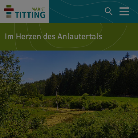
Im Herzen des Anlautertals