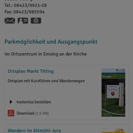
Tel.:
08423/9921-28
Fax:
08423/985594
vCard
GPS:
48°59'44.02''N
11°12'37.8''E
Parkmöglichkeit und Ausgangspunkt
Im Ortszentrum in Emsing an der Kirche
Ortsplan Markt Titting
Ortsplan mit Kurzführer und Wanderwegen
kostenlos bestellen
Download
(7,5 MB)
Wandern im Altmühl-Jura