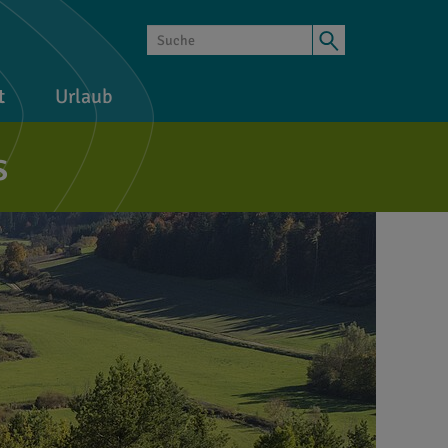
t
Urlaub
s