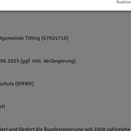
Realisie
tgemeinde Titting (67K24710)
06.2025 (ggf. inkl. Verlängerung).
aschutz (BMWK)
mbH
tiiert und fördert die Bundesregierung seit 2008 zahlreiche