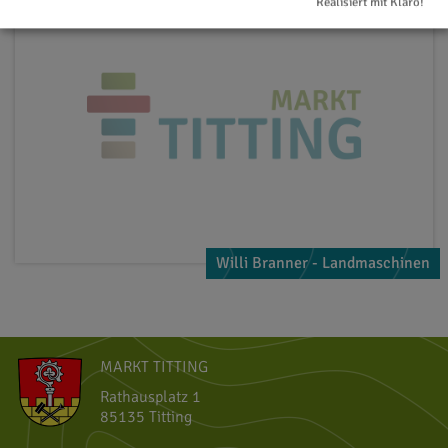
Realisiert mit Klaro!
Willi Branner - Landmaschinen
MARKT TITTING
Rathausplatz 1
85135 Titting