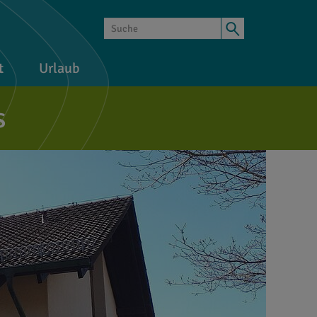
t
Urlaub
s