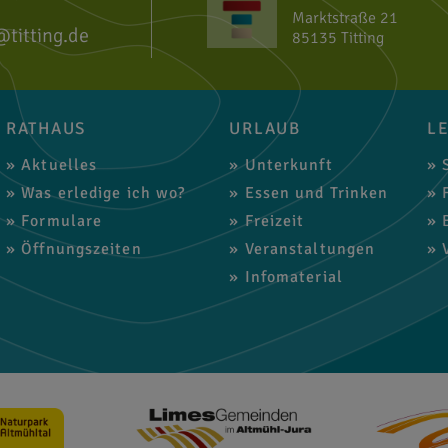
Marktstraße 21
@titting.de
85135 Titting
RATHAUS
URLAUB
L
Aktuelles
Unterkunft
S
Was erledige ich wo?
Essen und Trinken
F
Formulare
Freizeit
B
Öffnungszeiten
Veranstaltungen
V
Infomaterial