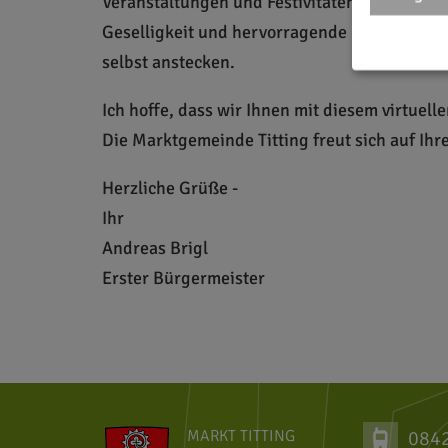
Veranstaltungen und Festivitäten während d
Geselligkeit und hervorragende Kulinarik i
selbst anstecken.
Ich hoffe, dass wir Ihnen mit diesem virtue
Die Marktgemeinde Titting freut sich auf Ihr
Herzliche Grüße -
Ihr
Andreas Brigl
Erster Bürgermeister
MARKT TITTING
084