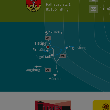
Rathausplatz 1
info
85135 Titting