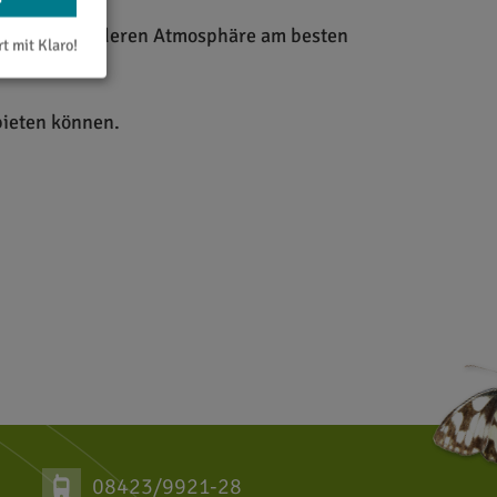
eit und besonderen Atmosphäre am besten
rt mit Klaro!
 bieten können.
08423/9921-28