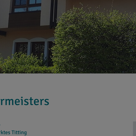
rmeisters
,
ktes Titting