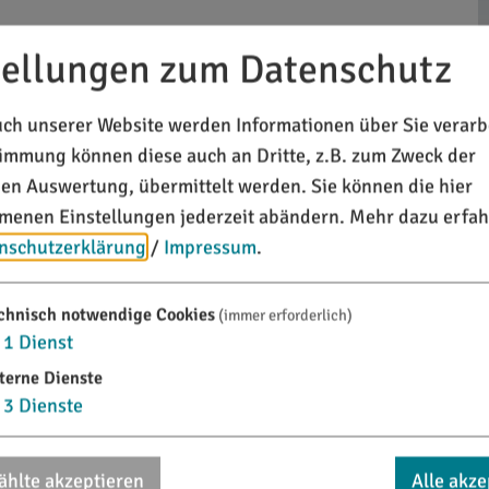
tgemeinde Titting sehr herzlich begrüßen.
tellungen zum Datenschutz
 aufmerksam geworden sind und sich ein Bild von
ch unserer Website werden Informationen über Sie verarbe
n. Sollten Sie auf den folgenden Seiten nicht alle
timmung können diese auch an Dritte, z.B. zum Zweck der
tungen finden, nehmen Sie bitte
Kontakt
mit uns auf.
chen Auswertung, übermittelt werden. Sie können die hier
on Oberbayern im Landkreis Eichstätt im idyllischen
enen Einstellungen jederzeit abändern.
Mehr dazu erfah
urpark Altmühltal und insbesondere aufgrund der
nschutzerklärung
/
Impressum
.
rlaubsziel. Der Markt Titting ist eingebettet in
 Flusslandschaften. Die Höhenzüge sind geprägt von
chnisch notwendige Cookies
(immer erforderlich)
teinbrüche. Einblick in die römische Vergangenheit
1
Dienst
s, der als Bodendenkmal zum UNESCO-Welterbe
terne Dienste
3
Dienste
 setzt.
gerinnen und Bürger zeigen die vielen
hlte akzeptieren
Alle akze