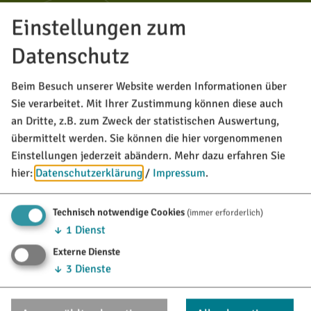
MARKT TITTING
Einstellungen zum
Rathausplatz 1
85135 Titting
Datenschutz
08423/9921-0
Beim Besuch unserer Website werden Informationen über
Sie verarbeitet. Mit Ihrer Zustimmung können diese auch
info@titting.de
an Dritte, z.B. zum Zweck der statistischen Auswertung,
übermittelt werden. Sie können die hier vorgenommenen
Einstellungen jederzeit abändern.
Mehr dazu erfahren Sie
TOURISTINFO
hier:
Datenschutzerklärung
/
Impressum
.
Marktstraße 21
85135 Titting
Technisch notwendige Cookies
(immer erforderlich)
↓
1
Dienst
08423/9921-28
Externe Dienste
tourismus@titting.de
↓
3
Dienste