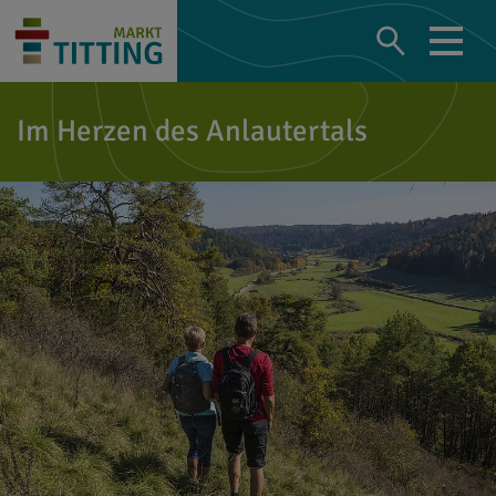
Im Herzen des Anlautertals