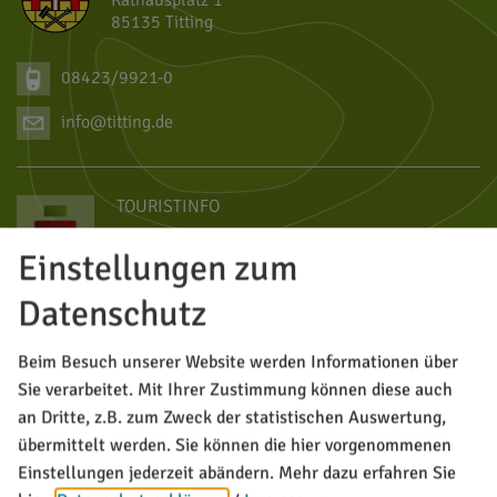
Rathausplatz 1
85135 Titting
08423/9921-0
info@titting.de
TOURISTINFO
Marktstraße 21
Einstellungen zum
85135 Titting
Datenschutz
08423/9921-28
Beim Besuch unserer Website werden Informationen über
tourismus@titting.de
Sie verarbeitet. Mit Ihrer Zustimmung können diese auch
an Dritte, z.B. zum Zweck der statistischen Auswertung,
übermittelt werden. Sie können die hier vorgenommenen
Einstellungen jederzeit abändern.
Mehr dazu erfahren Sie