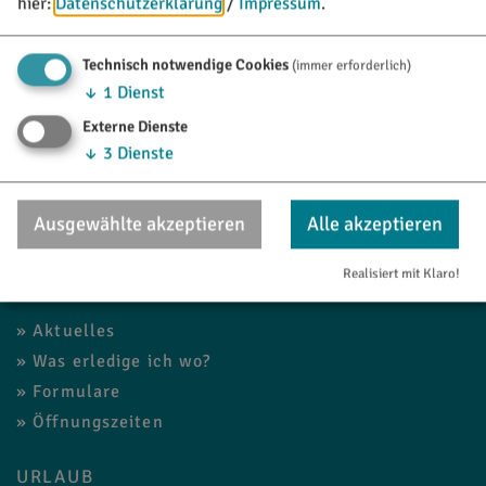
hier:
Datenschutzerklärung
/
Impressum
.
Technisch notwendige Cookies
(immer erforderlich)
↓
1
Dienst
Externe Dienste
↓
3
Dienste
Ausgewählte akzeptieren
Alle akzeptieren
Realisiert mit Klaro!
RATHAUS
Aktuelles
Was erledige ich wo?
Formulare
Öffnungszeiten
URLAUB