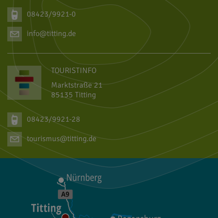
08423/9921-0
info@titting.de
TOURISTINFO
Marktstraße 21
85135 Titting
08423/9921-28
tourismus@titting.de