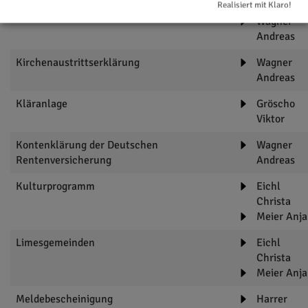
Kathrin
Realisiert mit Klaro!
Wagner
Andreas
Kirchenaustrittserklärung
Wagner
Andreas
Kläranlage
Gröscho
Viktor
Kontenklärung der Deutschen
Wagner
Rentenversicherung
Andreas
Kulturprogramm
Eichl
Christa
Meier Anja
Limesgemeinden
Eichl
Christa
Meier Anja
Meldebescheinigung
Harrer