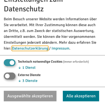
Johannes
Datenschutz
Homepage
Eichl
Christa
Beim Besuch unserer Website werden Informationen über
Meier Anja
Sie verarbeitet. Mit Ihrer Zustimmung können diese auch
Puchtler
Johannes
an Dritte, z.B. zum Zweck der statistischen Auswertung,
Wagner
übermittelt werden. Sie können die hier vorgenommenen
Andreas
Einstellungen jederzeit abändern.
Mehr dazu erfahren Sie
hier:
Datenschutzerklärung
/
Impressum
.
Hundesteuer
Puchtler
Johannes
Technisch notwendige Cookies
(immer erforderlich)
Kassenverwaltung (Zahlungswesen)
Biber
↓
1
Dienst
Johann
Externe Dienste
Kindergeld
Harrer
↓
3
Dienste
Kathrin
Wagner
Andreas
Ausgewählte akzeptieren
Alle akzeptieren
Kinderreisepass
Harrer