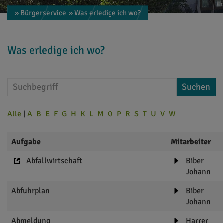
» Bürgerservice
» Was erledige ich wo?
Was erledige ich wo?
Suchen
Alle
|
A
B
E
F
G
H
K
L
M
O
P
R
S
T
U
V
W
Aufgabe
Mitarbeiter
Abfallwirtschaft
Biber
Johann
Abfuhrplan
Biber
Johann
Abmeldung
Harrer