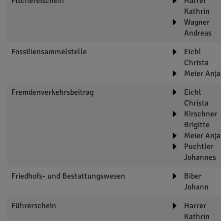
Fischereischein
Harrer
Kathrin
Wagner
Andreas
Fossiliensammelstelle
Eichl
Christa
Meier Anja
Fremdenverkehrsbeitrag
Eichl
Christa
Kirschner
Brigitte
Meier Anja
Puchtler
Johannes
Friedhofs- und Bestattungswesen
Biber
Johann
Führerschein
Harrer
Kathrin