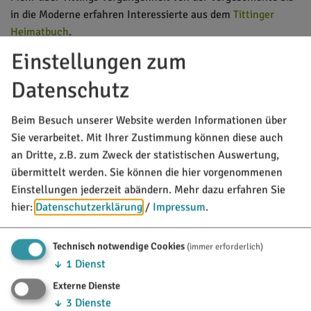
in die Moderne erfahren Interessierte aus dem
Tittinger
Heimatbuch
.
Einstellungen zum
MARKT TITTING
Datenschutz
Rathausplatz 1
85135 Titting
Beim Besuch unserer Website werden Informationen über
Sie verarbeitet. Mit Ihrer Zustimmung können diese auch
08423/9921-0
an Dritte, z.B. zum Zweck der statistischen Auswertung,
übermittelt werden. Sie können die hier vorgenommenen
info@titting.de
Einstellungen jederzeit abändern.
Mehr dazu erfahren Sie
hier:
Datenschutzerklärung
/
Impressum
.
TOURISTINFO
Technisch notwendige Cookies
(immer erforderlich)
Marktstraße 21
85135 Titting
↓
1
Dienst
Externe Dienste
08423/9921-28
↓
3
Dienste