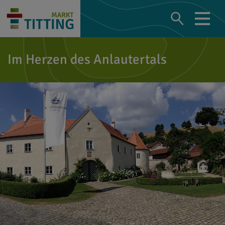
Im Herzen des Anlautertals