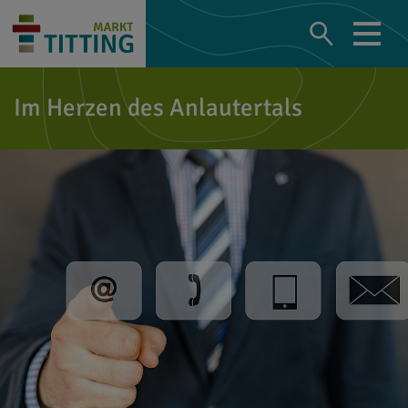
Im Herzen des Anlautertals