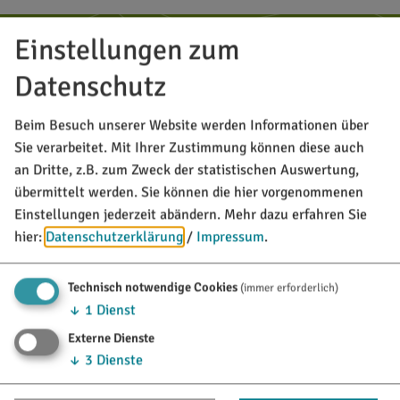
Einstellungen zum
MARKT TITTING
Rathausplatz 1
Datenschutz
85135 Titting
Beim Besuch unserer Website werden Informationen über
08423/9921-0
Sie verarbeitet. Mit Ihrer Zustimmung können diese auch
info@titting.de
an Dritte, z.B. zum Zweck der statistischen Auswertung,
übermittelt werden. Sie können die hier vorgenommenen
Einstellungen jederzeit abändern.
Mehr dazu erfahren Sie
TOURISTINFO
hier:
Datenschutzerklärung
/
Impressum
.
Marktstraße 21
85135 Titting
Technisch notwendige Cookies
(immer erforderlich)
↓
1
Dienst
08423/9921-28
Externe Dienste
tourismus@titting.de
↓
3
Dienste