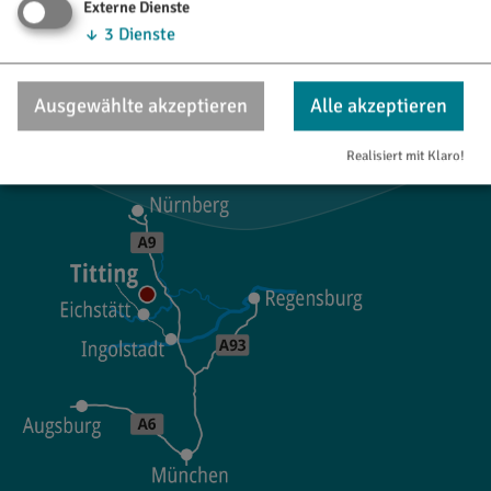
Externe Dienste
85135 Titting
↓
3
Dienste
08423/9921-28
Ausgewählte akzeptieren
Alle akzeptieren
tourismus@titting.de
Realisiert mit Klaro!