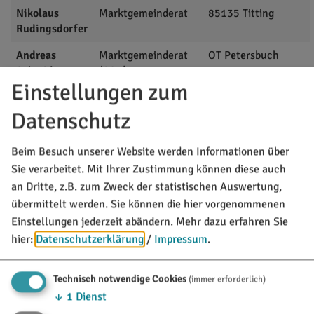
Nikolaus
Marktgemeinderat
85135
Titting
Rudingsdorfer
Andreas
Marktgemeinderat
OT Petersbuch
Schmidt
(CSU)
85135
Titting
Einstellungen zum
Datenschutz
MARKT TITTING
Beim Besuch unserer Website werden Informationen über
Rathausplatz 1
Sie verarbeitet. Mit Ihrer Zustimmung können diese auch
85135 Titting
an Dritte, z.B. zum Zweck der statistischen Auswertung,
übermittelt werden. Sie können die hier vorgenommenen
08423/9921-0
Einstellungen jederzeit abändern.
Mehr dazu erfahren Sie
info@titting.de
hier:
Datenschutzerklärung
/
Impressum
.
Technisch notwendige Cookies
(immer erforderlich)
TOURISTINFO
↓
1
Dienst
Marktstraße 21