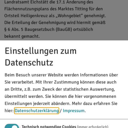
Landratsamt Eichstätt die 17.1 Änderung des
Flächennutzungsplans des Marktes Titting für den
Ortsteil Heiligenkreuz als „Wohngebiet“ genehmigt.
Die Erteilung der Genehmigung wird hiermit gemäß
§ 6 Abs. 5 Baugesetzbuch (BauGB) ortsüblich
bekannt gemacht.
Mit dieser Bekanntmachung wird die Änderung des
Einstellungen zum
Flächennutzungsplanes wirksam.
Datenschutz
Beim Besuch unserer Website werden Informationen über
Sie verarbeitet. Mit Ihrer Zustimmung können diese auch
MARKT TITTING
an Dritte, z.B. zum Zweck der statistischen Auswertung,
Rathausplatz 1
übermittelt werden. Sie können die hier vorgenommenen
85135 Titting
Einstellungen jederzeit abändern.
Mehr dazu erfahren Sie
hier:
Datenschutzerklärung
/
Impressum
.
08423/9921-0
info@titting.de
Technisch notwendige Cookies
(immer erforderlich)