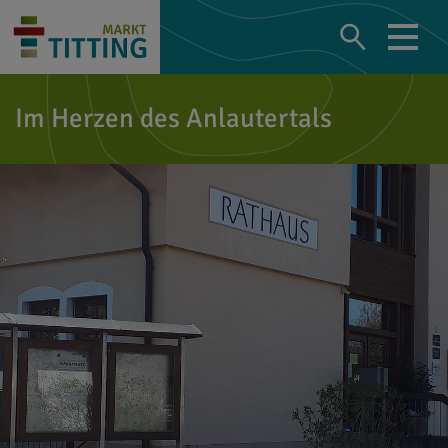
Im Herzen des Anlautertals