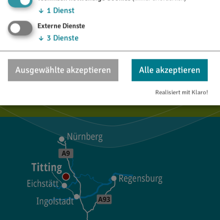
↓
1
Dienst
Externe Dienste
TOURISTINFO
↓
3
Dienste
Marktstraße 21
85135 Titting
Ausgewählte akzeptieren
Alle akzeptieren
08423/9921-28
Realisiert mit Klaro!
tourismus@titting.de