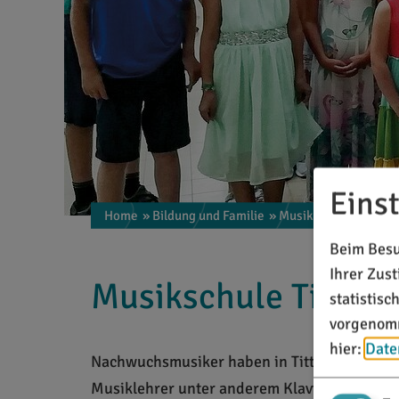
Eins
Home
» Bildung und Familie
» Musikschule
Beim Besu
Ihrer Zus
Musikschule Titting
statistis
vorgenomm
hier:
Date
Nachwuchsmusiker haben in Titting die Mögli
Musiklehrer unter anderem Klavier, Keyboard