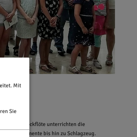
itet. Mit
ren Sie
 von der Blockflöte unterrichten die
chblasinstrumente bis hin zu Schlagzeug.