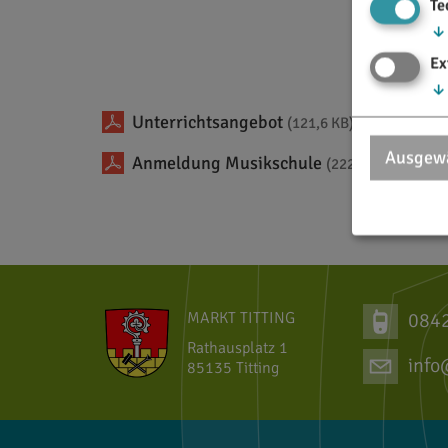
Te
↓
Ex
↓
Unterrichtsangebot
(121,6 KB)
Ausgewä
Anmeldung Musikschule
(222,7 KB)
MARKT TITTING
084
Rathausplatz 1
info
85135 Titting