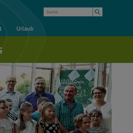
t
Urlaub
s