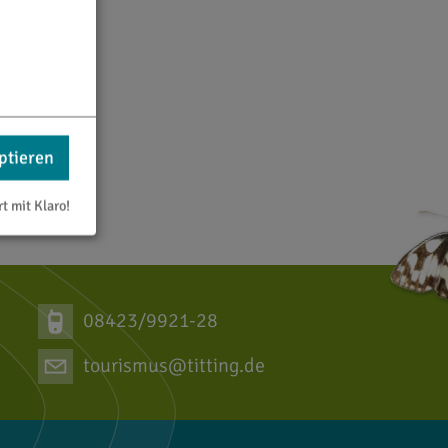
ptieren
rt mit Klaro!
08423/9921-28
tourismus@titting.de