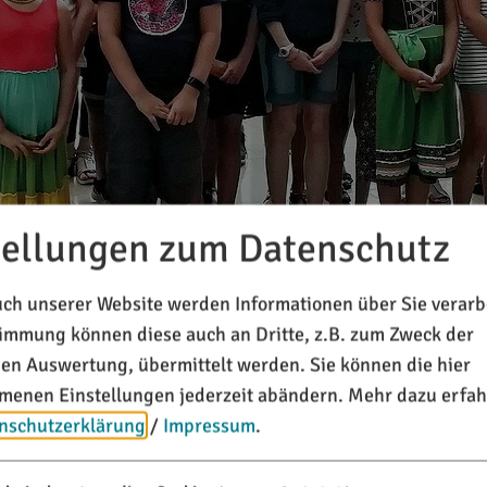
tellungen zum Datenschutz
ch unserer Website werden Informationen über Sie verarbe
timmung können diese auch an Dritte, z.B. zum Zweck der
chen Auswertung, übermittelt werden. Sie können die hier
enen Einstellungen jederzeit abändern.
Mehr dazu erfah
nschutzerklärung
/
Impressum
.
chkeit, verschiedenste Instrumente zu lernen. Angefangen
 und Gitarre, Akkordeon, Querflöte und verschiedene Ble