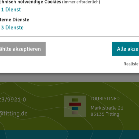
chnisch notwendige Cookies
(immer erforderlich)
1
Dienst
terne Dienste
3
Dienste
hlte akzeptieren
Alle akze
Realisie
23/9921-0
TOURISTINFO
Marktstraße 21
@titting.de
85135 Titting