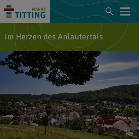
Im Herzen des Anlautertals