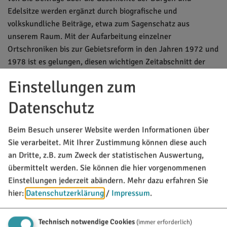
Edelsitze werden ergänzt durch biografische und
volkskundliche Beiträge, etwa zum Sagenschatz aus
unserem Raum. Mit der Aufarbeitung einzelner
Ortschroniken bis zur Gebietsreform in den Jahren 1972 und
1978 ist es gelungen, diesen wichtigen Zeitabschnitt der
jüngeren Geschichte zusammenfassend darzustellen.
Einstellungen zum
Das Heimatbuch ist zum Preis von 30 € zuzügl. 4,50 €
Datenschutz
Versandkostenpauschale beim Markt Titting erhältlich.
Beim Besuch unserer Website werden Informationen über
MARKT TITTING
Sie verarbeitet. Mit Ihrer Zustimmung können diese auch
an Dritte, z.B. zum Zweck der statistischen Auswertung,
Rathausplatz 1
85135 Titting
übermittelt werden. Sie können die hier vorgenommenen
Einstellungen jederzeit abändern.
Mehr dazu erfahren Sie
08423/9921-0
hier:
Datenschutzerklärung
/
Impressum
.
info@titting.de
Technisch notwendige Cookies
(immer erforderlich)