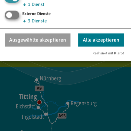
↓
1
Dienst
TOURISTINFO
Externe Dienste
↓
3
Dienste
Marktstraße 21
85135 Titting
Ausgewählte akzeptieren
Alle akzeptieren
08423/9921-28
Realisiert mit Klaro!
tourismus@titting.de