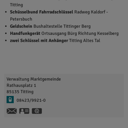
Titting
Schüsselbund Fahrradschlüssel
Radweg Kaldorf -
Petersbuch
Geldschein
Bushaltestelle Tittinger Berg
Handfunkgerät
Ortsausgang Bürg Richtung Kesselberg
zwei Schlüssel mit Anhänger
Titting Altes Tal
Verwaltung Marktgemeinde
Rathausplatz 1
85135
Titting
08423/9921-0
vCard
GPS:
48°59'51.24''N
11°12'27.25''E