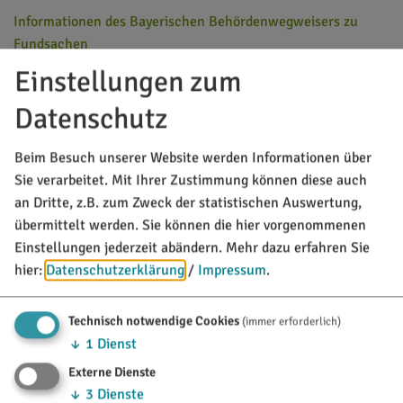
Informationen des Bayerischen Behördenwegweisers zu
Fundsachen
Einstellungen zum
MARKT TITTING
Datenschutz
Rathausplatz 1
85135 Titting
Beim Besuch unserer Website werden Informationen über
Sie verarbeitet. Mit Ihrer Zustimmung können diese auch
08423/9921-0
an Dritte, z.B. zum Zweck der statistischen Auswertung,
übermittelt werden. Sie können die hier vorgenommenen
info@titting.de
Einstellungen jederzeit abändern.
Mehr dazu erfahren Sie
hier:
Datenschutzerklärung
/
Impressum
.
TOURISTINFO
Technisch notwendige Cookies
(immer erforderlich)
Marktstraße 21
85135 Titting
↓
1
Dienst
Externe Dienste
08423/9921-28
↓
3
Dienste