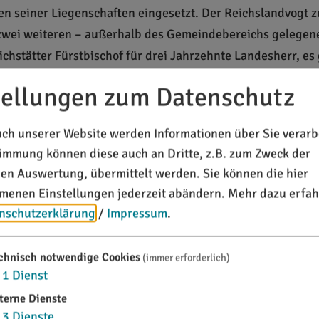
en seiner Liegenschaften eingesetzt. Der Reichslandvogt 
it zwei weiteren – außerhalb des Gemeindebereichs gelege
hstätter Fürstbischof für drei Jahrzehnte Landesherr, es
 zu erwerben. Sie wurden dann in das Pflegeamt Titting-
tellungen zum Datenschutz
wurde im Dreißigjährigen Krieg völlig zerstört. Die Kirch
arrei Kaldorf. Noch 1639 war die Kirche der Hl. Helena gew
ch unserer Website werden Informationen über Sie verarbe
timmung können diese auch an Dritte, z.B. zum Zweck der
eas in Kaldorf.
chen Auswertung, übermittelt werden. Sie können die hier
ne selbstständige Gemeinde, zunächst des Landkreises Hil
enen Einstellungen jederzeit abändern.
Mehr dazu erfah
n beide Ortsteile der Großgemeinde Titting.
nschutzerklärung
/
Impressum
.
chnisch notwendige Cookies
(immer erforderlich)
1
Dienst
terne Dienste
3
Dienste