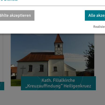
hlte akzeptieren
Alle akze
Realisie
Kath. Filialkirche
„Kreuzauffindung“ Heiligenkruez