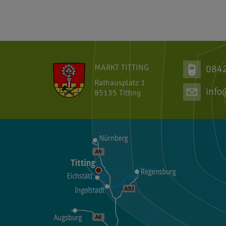
MARKT TITTING
084
Rathausplatz 1
info
85135 Titting