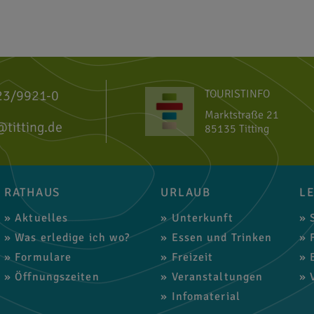
23/9921-0
TOURISTINFO
Marktstraße 21
@titting.de
85135 Titting
RATHAUS
URLAUB
L
Aktuelles
Unterkunft
S
Was erledige ich wo?
Essen und Trinken
F
Formulare
Freizeit
B
Öffnungszeiten
Veranstaltungen
V
Infomaterial