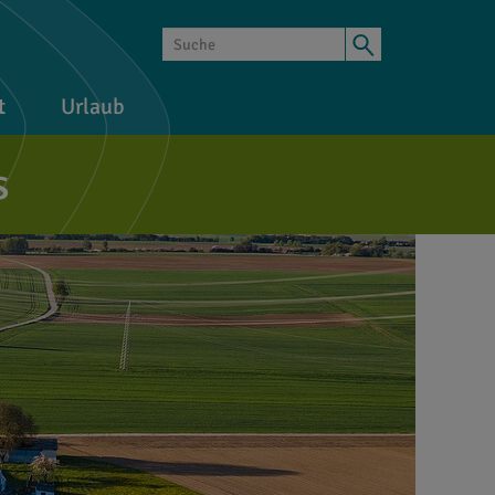
t
Urlaub
s