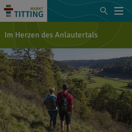
Im Herzen des Anlautertals