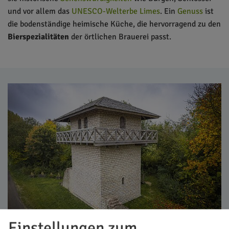
und vor allem das
UNESCO-Welterbe Limes
. Ein
Genuss
ist
die bodenständige heimische Küche, die hervorragend zu den
Bierspezialitäten
der örtlichen Brauerei passt.
Einstellungen zum