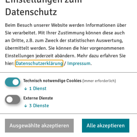
Dienstag, 04. November 2025
Urlaubsmagazin der Limesgemeinden 2026
Datenschutz
» mehr
Beim Besuch unserer Website werden Informationen über
Sie verarbeitet. Mit Ihrer Zustimmung können diese auch
an Dritte, z.B. zum Zweck der statistischen Auswertung,
übermittelt werden. Sie können die hier vorgenommenen
Einstellungen jederzeit abändern.
Mehr dazu erfahren Sie
hier:
Datenschutzerklärung
/
Impressum
.
Technisch notwendige Cookies
(immer erforderlich)
↓
1
Dienst
Externe Dienste
↓
3
Dienste
MARKT TITTING
Rathausplatz 1
Ausgewählte akzeptieren
Alle akzeptieren
85135 Titting