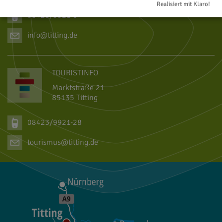
Realisiert mit Klaro!
08423/9921-0
info@titting.de
TOURISTINFO
Marktstraße 21
85135 Titting
08423/9921-28
tourismus@titting.de