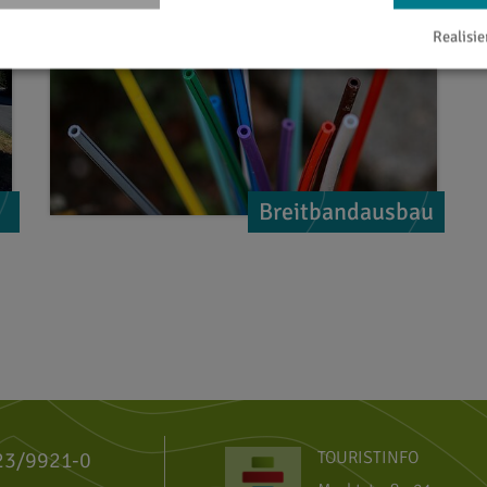
Realisie
Breitbandausbau
23/9921-0
TOURISTINFO