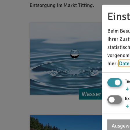
Entsorgung im Markt Titting.
Eins
Beim Besu
Ihrer Zus
statistis
vorgenomm
hier:
Date
Te
↓
Wasserversorgun
Ex
↓
Ausgewä