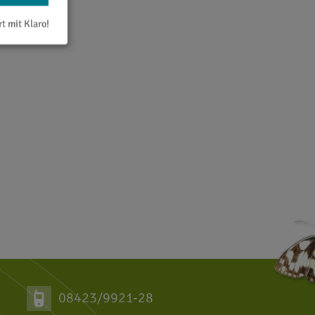
rt mit Klaro!
08423/9921-28