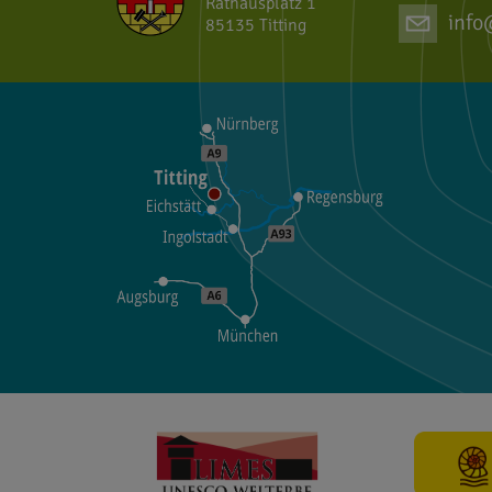
Rathausplatz 1
info
85135 Titting