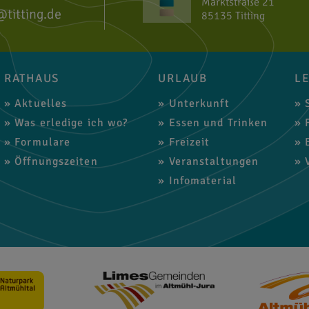
Marktstraße 21
@titting.de
85135 Titting
RATHAUS
URLAUB
L
Aktuelles
Unterkunft
S
Was erledige ich wo?
Essen und Trinken
F
Formulare
Freizeit
B
Öffnungszeiten
Veranstaltungen
V
Infomaterial