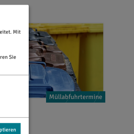
itet. Mit
ren Sie
Müllabfuhrtermine
ptieren