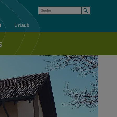
t
Urlaub
s