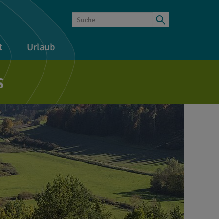
t
Urlaub
s