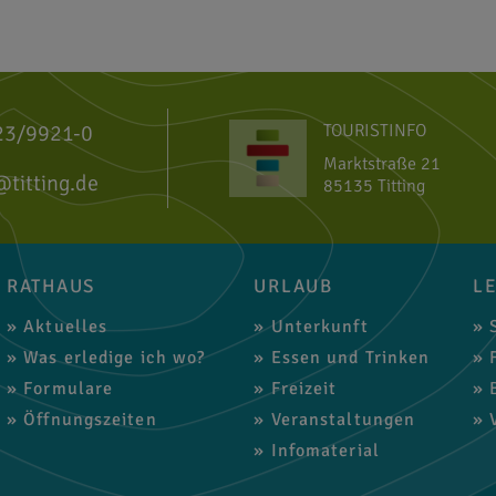
23/9921-0
TOURISTINFO
Marktstraße 21
@titting.de
85135 Titting
RATHAUS
URLAUB
L
Aktuelles
Unterkunft
S
Was erledige ich wo?
Essen und Trinken
F
Formulare
Freizeit
B
Öffnungszeiten
Veranstaltungen
V
Infomaterial