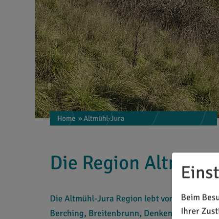
Home
» Altmühl-Jura
Die Region Altmühl-
Eins
Beim Besu
Die Altmühl-Jura Region lebt von der Koope
Ihrer Zus
Berching, Breitenbrunn, Denkendorf, Dietfurt