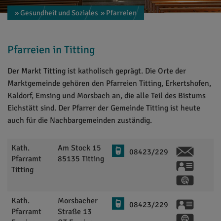
» Gesundheit und Soziales
» Pfarreien
Pfarreien in Titting
Der Markt Titting ist katholisch geprägt. Die Orte der
Marktgemeinde gehören den Pfarreien Titting, Erkertshofen,
Kaldorf, Emsing und Morsbach an, die alle Teil des Bistums
Eichstätt sind. Der Pfarrer der Gemeinde Titting ist heute
auch für die Nachbargemeinden zuständig.
Kath.
Am Stock 15
08423/229
Pfarramt
85135
Titting
vCard
Titting
GPS:
48°59'43.62''
Kath.
Morsbacher
vCard
08423/229
Pfarramt
Straße 13
GPS: