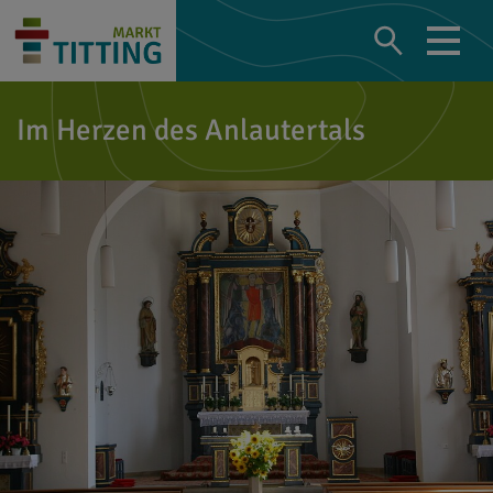
Im Herzen des Anlautertals