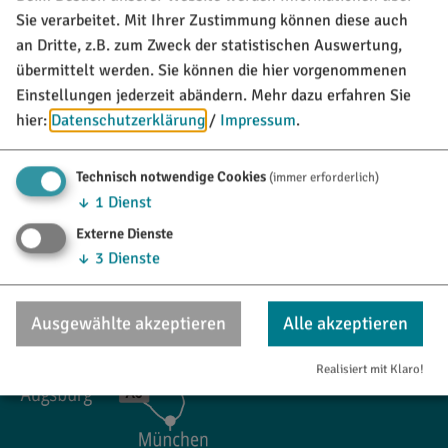
Marktstraße 21
Sie verarbeitet. Mit Ihrer Zustimmung können diese auch
85135 Titting
an Dritte, z.B. zum Zweck der statistischen Auswertung,
übermittelt werden. Sie können die hier vorgenommenen
08423/9921-28
Einstellungen jederzeit abändern.
Mehr dazu erfahren Sie
tourismus@titting.de
hier:
Datenschutzerklärung
/
Impressum
.
Technisch notwendige Cookies
(immer erforderlich)
↓
1
Dienst
Externe Dienste
↓
3
Dienste
Ausgewählte akzeptieren
Alle akzeptieren
Realisiert mit Klaro!