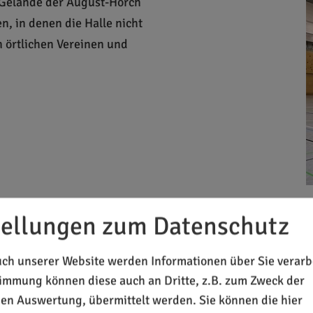
m Gelände der August-Horch
n, in denen die Halle nicht
n örtlichen Vereinen und
tellungen zum Datenschutz
B)
ch unserer Website werden Informationen über Sie verarbe
timmung können diese auch an Dritte, z.B. zum Zweck der
chen Auswertung, übermittelt werden. Sie können die hier