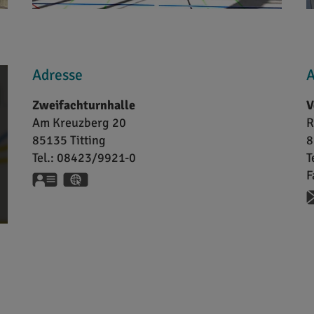
Adresse
A
Zweifachturnhalle
V
Am Kreuzberg 20
R
85135
Titting
8
Tel.:
08423/9921-0
T
F
vCard
GPS:
48°59'50.62''N
11°12'25.53''E