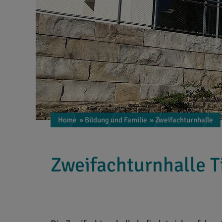
Home
» Bildung und Familie
» Zweifachturnhalle
Zweifachturnhalle T