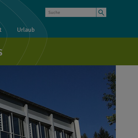
t
Urlaub
s