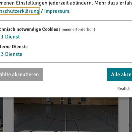
enen Einstellungen jederzeit abändern.
Mehr dazu erfah
nschutzerklärung
/
Impressum
.
chnisch notwendige Cookies
(immer erforderlich)
1
Dienst
terne Dienste
3
Dienste
hlte akzeptieren
Alle akze
Realisie