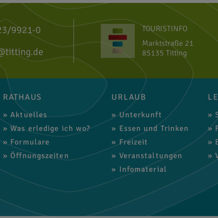
23/9921-0
TOURISTINFO
Marktstraße 21
@titting.de
85135 Titting
RATHAUS
URLAUB
L
Aktuelles
Unterkunft
S
Was erledige ich wo?
Essen und Trinken
F
Formulare
Freizeit
B
Öffnungszeiten
Veranstaltungen
V
Infomaterial