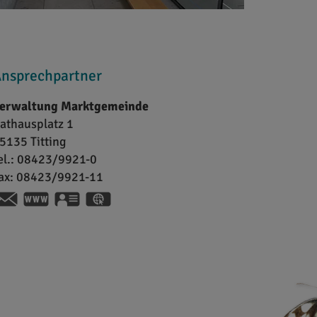
nsprechpartner
erwaltung Marktgemeinde
athausplatz 1
5135
Titting
el.:
08423/9921-0
ax:
08423/9921-11
www.titting.de
vCard
GPS:
48°59'51.24''N
11°12'27.25''E