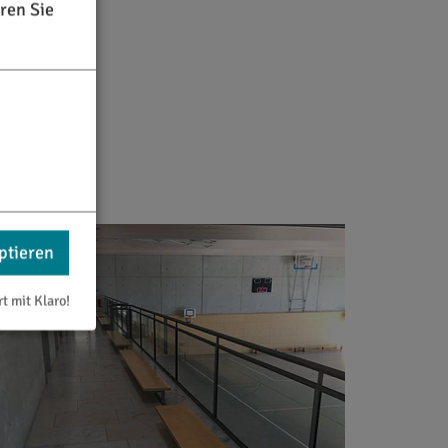
ren Sie
ptieren
rt mit Klaro!