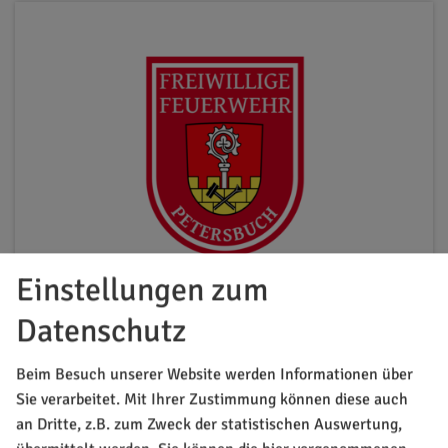
Freiwillige Feuerwehr Petersbuch-Heiligenkreuz
Einstellungen zum
e.V.
Datenschutz
Beim Besuch unserer Website werden Informationen über
Sie verarbeitet. Mit Ihrer Zustimmung können diese auch
an Dritte, z.B. zum Zweck der statistischen Auswertung,
Freizeit-Tipps und Familienabenteuer