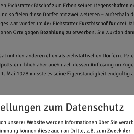
 den Eichstätter Bischof zum Erben seiner Liegenschaften 
, und so fielen diese Dörfer mit zwei weiteren – außerhal
ges war wiederum der Eichstätter Fürstbischof für drei J
ebenen Orte gegen Bezahlung zu erwerben. Sie wurden dann
cksal mit den anderen ehemals eichstättischen Dörfern. Pe
poltstein, blieb aber auch nach dessen Auflösung im Zug
 1. Mai 1978 musste es seine Eigenständigkeit endgültig 
rt zur Kirchengemeinde
Kaldorf
. Die
Kirche in Petersbuch
,
tellungen zum Datenschutz
itzt neben spätgotischen und barocken Figuren eine barock
ch unserer Website werden Informationen über Sie verarbe
rtshofen und Kaldorf – eine besondere Stellung ein. Die g
timmung können diese auch an Dritte, z.B. zum Zweck der