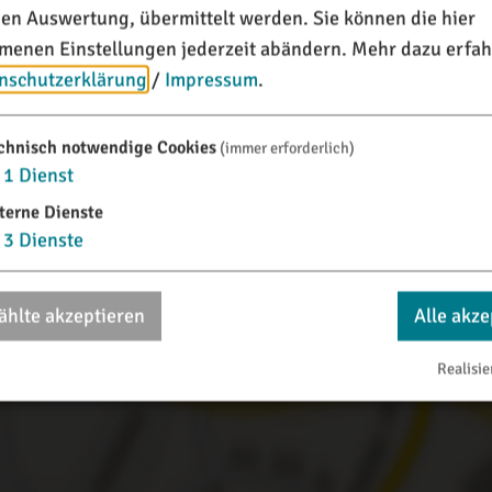
e das umfangreichste Abbaugebiet von Jura-Marmor dar. D
chen Auswertung, übermittelt werden. Sie können die hier
e sich in der Erneuerung des Dorfes niederschlugen.
enen Einstellungen jederzeit abändern.
Mehr dazu erfah
nschutzerklärung
/
Impressum
.
chnisch notwendige Cookies
(immer erforderlich)
1
Dienst
terne Dienste
3
Dienste
hlte akzeptieren
Alle akze
Realisie