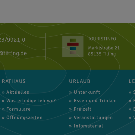
23/9921-0
TOURISTINFO
Marktstraße 21
@titting.de
85135 Titting
RATHAUS
URLAUB
L
Aktuelles
Unterkunft
S
Was erledige ich wo?
Essen und Trinken
F
Formulare
Freizeit
B
Öffnungszeiten
Veranstaltungen
V
Infomaterial