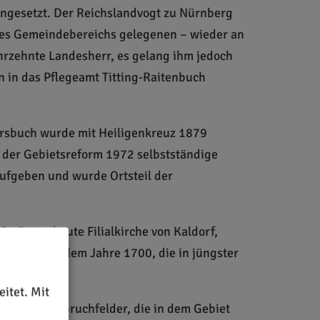
eingesetzt. Der Reichslandvogt zu Nürnberg
b des Gemeindebereichs gelegenen – wieder an
ahrzehnte Landesherr, es gelang ihm jedoch
 in das Pflegeamt Titting-Raitenbuch
tersbuch wurde mit Heiligenkreuz 1879
e der Gebietsreform 1972 selbstständige
aufgeben und wurde Ortsteil der
 St. Peter, heute Filialkirche von Kaldorf,
e Orgel aus dem Jahre 1700, die in jüngster
itet. Mit
roßen Steinbruchfelder, die in dem Gebiet