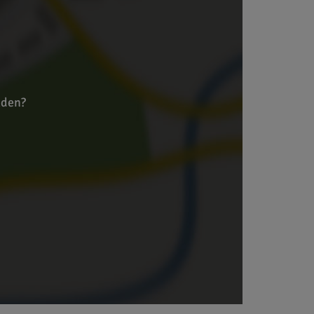
aden?