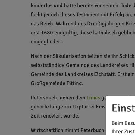
kinderlos und hatte bereits vor seinem Tode
focht jedoch dieses Testament mit Erfolg an
das Reich. Während des Dreißigjährigen Krie
erst 1680 endgültig, diese katholisch gebli
eingegliedert.
Nach der Säkularisation teilten sie ihr Schi
selbstständige Gemeinde des Landkreises Hil
Gemeinde des Landkreises Eichstätt. Erst am
Großgemeinde Titting.
Petersbuch, neben dem
Limes
gelegen, gehö
Eins
gehörte lange zur Urpfarrei Emsing. Sie bes
Zeit renoviert wurde.
Beim Besu
Wirtschaftlich nimmt Peterbuch – neben Erke
Ihrer Zus