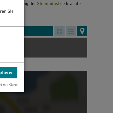
ie Entwicklung der
Steinindustrie
brachte
ren Sie
ptieren
rt mit Klaro!