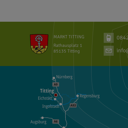
MARKT TITTING
084
Rathausplatz 1
info
85135 Titting