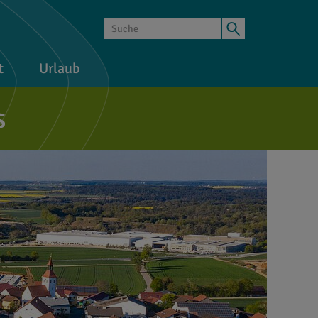
t
Urlaub
s