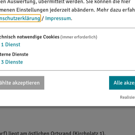
chen Auswertung, übermittelt werden. Sie können die hier
ie gut profilierte Kanzel, die in der Weihnachtszeit aufge
enen Einstellungen jederzeit abändern.
Mehr dazu erfah
mo, der Mater dolorosa, des hl. Willibald und der hl. Wal
nschutzerklärung
/
Impressum
.
Bildhauers Christian Handschuher.
chnisch notwendige Cookies
(immer erforderlich)
zfiguren des hl. Petrus am rechten Seitenaltar und eines 
1
Dienst
naltar und eine – nur zeitweise aufgestellte – kleine Figu
terne Dienste
3
Dienste
hlte akzeptieren
Alle akze
lüssel über's Pfarramt Titting erhältlich.
Realisie
orf) liegt am östlichen Ortsrand (Kirchplatz 1).