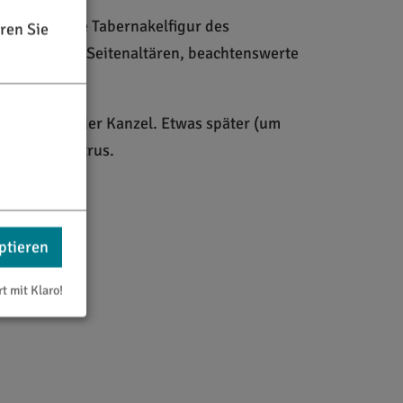
stellte schöne Tabernakelfigur des
ren Sie
burga auf den Seitenaltären, beachtenswerte
Abtes links der Kanzel. Etwas später (um
r des hl. Petrus.
ptieren
rt mit Klaro!