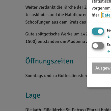
statistis
Weiter verdankt die Kirche der Zeit um 1700 d
vorgenomm
Jesuskindes und die Halbfiguren des Ecce Ho
hier:
Date
Schöpfungen aus dem Kreis des Eichstätter 
Te
Gute spätgotische Werke um 1490 sind die Hol
↓
1500) entstanden die Madonna am linken Seite
Ex
↓
Öffnungszeiten
Ausgewä
Sonntags und zu Gottesdiensten geöffnet. Sch
Lage
Die kath. Filialkirche St. Petrus (Pfarrei Kald