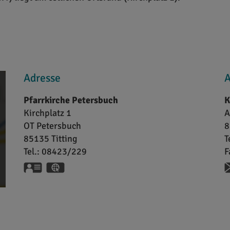
Adresse
A
Pfarrkirche Petersbuch
K
Kirchplatz 1
A
OT Petersbuch
8
85135
Titting
T
Tel.:
08423/229
F
vCard
GPS:
48°58'38.18''N
11°11'23.25''E