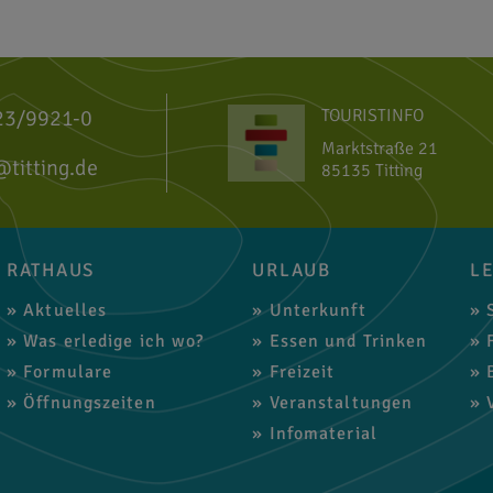
23/9921-0
TOURISTINFO
Marktstraße 21
@titting.de
85135 Titting
RATHAUS
URLAUB
L
Aktuelles
Unterkunft
S
Was erledige ich wo?
Essen und Trinken
F
Formulare
Freizeit
B
Öffnungszeiten
Veranstaltungen
V
Infomaterial