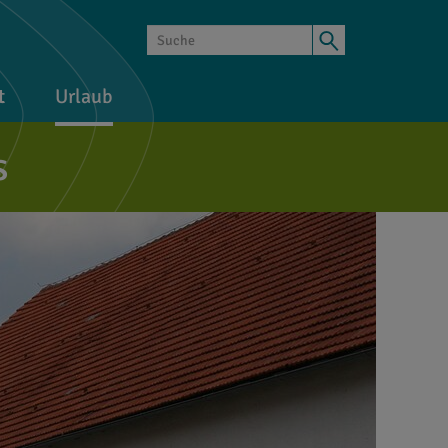
t
Urlaub
s