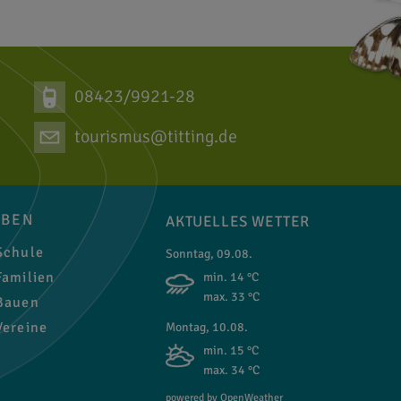
08423/9921-28
tourismus@titting.de
EBEN
AKTUELLES WETTER
chule
Sonntag, 09.08.
amilien
min. 14 °C
max. 33 °C
auen
ereine
Montag, 10.08.
min. 15 °C
max. 34 °C
powered by OpenWeather