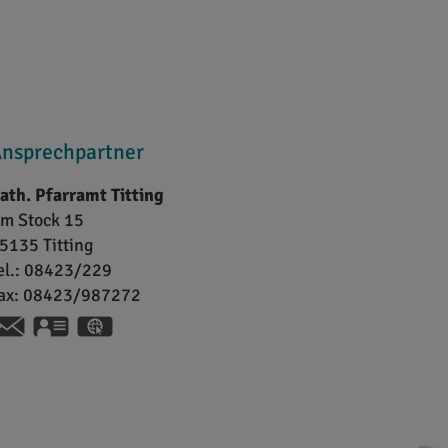
nsprechpartner
ath. Pfarramt Titting
m Stock 15
5135
Titting
el.:
08423/229
ax:
08423/987272
vCard
GPS:
48°59'43.62''N
11°12'34.48''E