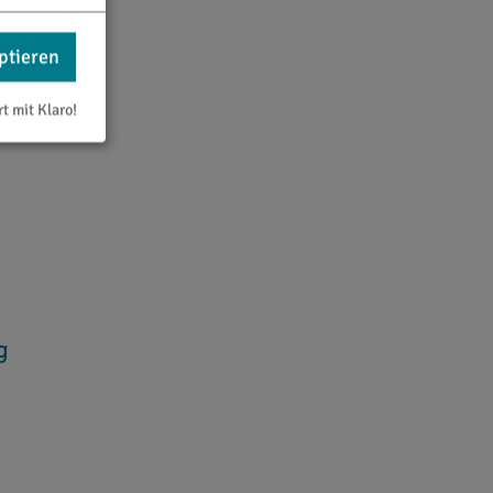
ptieren
rt mit Klaro!
g