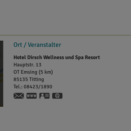
Ort / Veranstalter
Hotel Dirsch Wellness und Spa Resort
Hauptstr. 13
OT Emsing (5 km)
85135
Titting
Tel.:
08423/1890
https://hotel-dirsch.de
vCard
GPS:
48°59'54.6''N
11°15'48.56''E