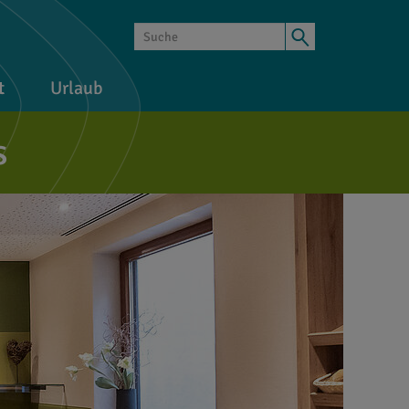
t
Urlaub
s