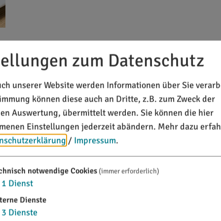
tellungen zum Datenschutz
04.10.26
Brunch im Hotel Dirsch
ch unserer Website werden Informationen über Sie verarbe
Kulinarische Veranstaltungen
timmung können diese auch an Dritte, z.B. zum Zweck der
chen Auswertung, übermittelt werden. Sie können die hier
Unsere Kuchenbrigade verwöhnt Sie mit einem einzig
enen Einstellungen jederzeit abändern.
Mehr dazu erfah
Vorspeisen, verschiedene Hauptgänge und Desserts 
nschutzerklärung
/
Impressum
.
Tee, Kaffee, heiße Schokolade, Cappuccino, Milchkaf
chnisch notwendige Cookies
(immer erforderlich)
1
Dienst
terne Dienste
12. - 25.10.26
3
Dienste