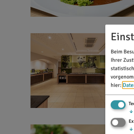
Eins
Beim Besu
Ihrer Zus
statistis
vorgenomm
hier:
Date
Te
↓
Ex
↓