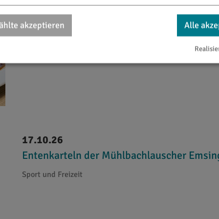
Wildwochen im Hotel Dirsch
hlte akzeptieren
Alle akze
Kulinarische Veranstaltungen
Realisie
17.10.26
Entenkarteln der Mühlbachlauscher Emsin
Sport und Freizeit