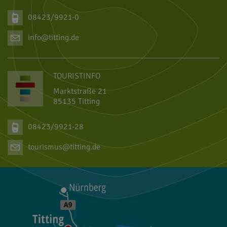
08423/9921-0
info@titting.de
TOURISTINFO
Marktstraße 21
85135 Titting
08423/9921-28
tourismus@titting.de