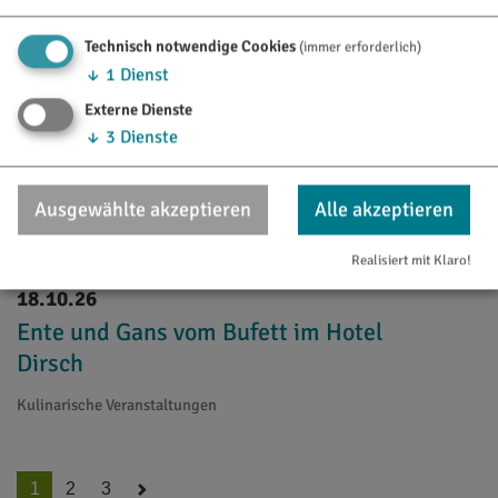
Technisch notwendige Cookies
(immer erforderlich)
↓
1
Dienst
Externe Dienste
↓
3
Dienste
Ausgewählte akzeptieren
Alle akzeptieren
Realisiert mit Klaro!
18.10.26
Ente und Gans vom Bufett im Hotel
Dirsch
Kulinarische Veranstaltungen
1
2
3