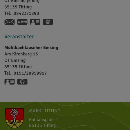
OT Emsing (5 km)
85135
Titting
Tel.:
08423/1890
https://hotel-dirsch.de
vCard
GPS:
48°59'54.6''N
11°15'48.56''E
Veranstalter
Mühlbachlauscher Emsing
Am Kirchberg 13
OT Emsing
85135
Titting
Tel.:
0151/28959917
vCard
GPS:
49°0'6.52''N
11°15'50.94''E
MARKT TITTING
Rathausplatz 1
85135 Titting