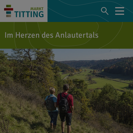
Im Herzen des Anlautertals