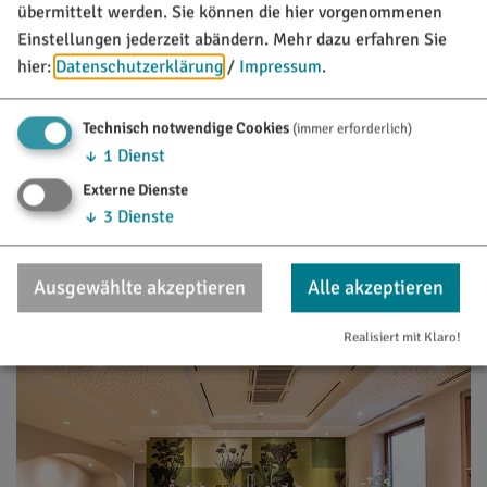
übermittelt werden. Sie können die hier vorgenommenen
Einstellungen jederzeit abändern.
Mehr dazu erfahren Sie
hier:
Datenschutzerklärung
/
Impressum
.
Technisch notwendige Cookies
(immer erforderlich)
↓
1
Dienst
17.10.26
Externe Dienste
Entenkarteln der Mühlbachlauscher
↓
3
Dienste
Emsing
Sport und Freizeit
Ausgewählte akzeptieren
Alle akzeptieren
Realisiert mit Klaro!