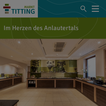
Im Herzen des Anlautertals