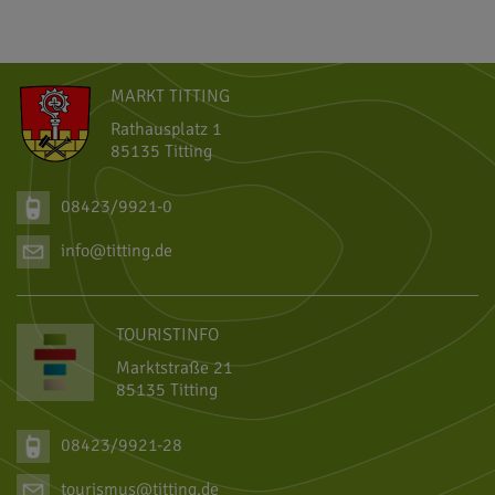
48°59'54.6''N
11°15'48.56''E
MARKT TITTING
Rathausplatz 1
85135 Titting
08423/9921-0
info@titting.de
TOURISTINFO
Marktstraße 21
85135 Titting
08423/9921-28
tourismus@titting.de