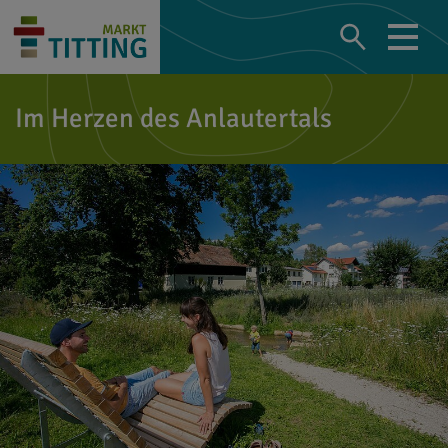
Im Herzen des Anlautertals