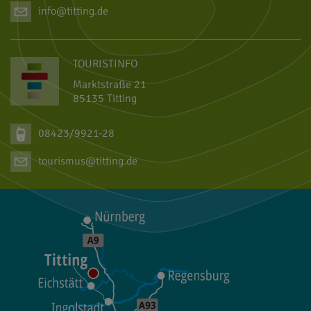
info@titting.de
TOURISTINFO
Marktstraße 21
85135 Titting
08423/9921-28
tourismus@titting.de