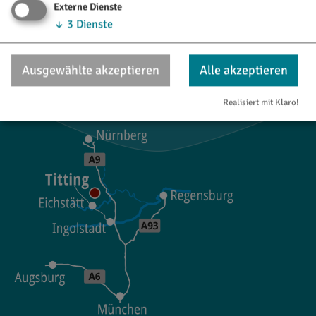
Marktstraße 21
Externe Dienste
85135 Titting
↓
3
Dienste
08423/9921-28
Ausgewählte akzeptieren
Alle akzeptieren
tourismus@titting.de
Realisiert mit Klaro!