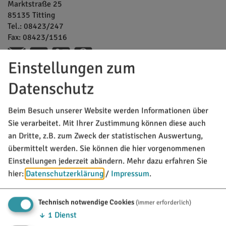
Marktstraße 25
85135
Titting
Tel.:
08423/247
Fax:
08423/1516
www.boesl-titting.de
vCard
GPS:
Einstellungen zum
48°59'44.86''N
11°12'39.17''E
Datenschutz
MARKT TITTING
Beim Besuch unserer Website werden Informationen über
Rathausplatz 1
Sie verarbeitet. Mit Ihrer Zustimmung können diese auch
85135 Titting
an Dritte, z.B. zum Zweck der statistischen Auswertung,
übermittelt werden. Sie können die hier vorgenommenen
08423/9921-0
Einstellungen jederzeit abändern.
Mehr dazu erfahren Sie
hier:
Datenschutzerklärung
/
Impressum
.
info@titting.de
Technisch notwendige Cookies
(immer erforderlich)
TOURISTINFO
↓
1
Dienst