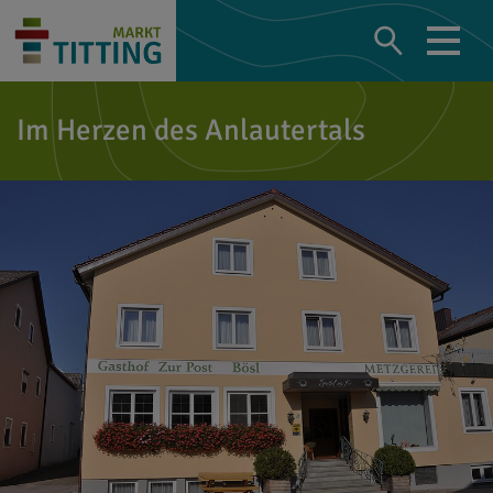
Im Herzen des Anlautertals