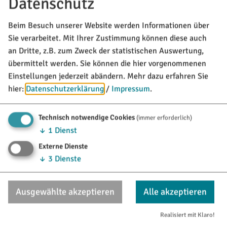
Datenschutz
Beim Besuch unserer Website werden Informationen über
Sie verarbeitet. Mit Ihrer Zustimmung können diese auch
an Dritte, z.B. zum Zweck der statistischen Auswertung,
übermittelt werden. Sie können die hier vorgenommenen
Einstellungen jederzeit abändern.
Mehr dazu erfahren Sie
Möchten Sie von Google Maps bereitgestellte externe
hier:
Datenschutzerklärung
/
Impressum
.
Inhalte laden?
Technisch notwendige Cookies
(immer erforderlich)
Ja, immer
↓
1
Dienst
Externe Dienste
↓
3
Dienste
Adresse
Zweifachturnhalle
Ausgewählte akzeptieren
Alle akzeptieren
Am Kreuzberg 20
85135
Titting
Tel.:
08423/9921-0
Realisiert mit Klaro!