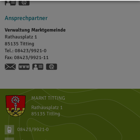
vCard
GPS:
48°59'50.62''N
11°12'25.53''E
Ansprechpartner
Verwaltung Marktgemeinde
Rathausplatz 1
85135
Titting
Tel.:
08423/9921-0
Fax:
08423/9921-11
www.titting.de
vCard
GPS:
48°59'51.24''N
11°12'27.25''E
MARKT TITTING
Rathausplatz 1
85135 Titting
08423/9921-0