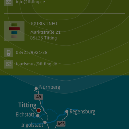
info@titting.de
TOURISTINFO
Marktstraße 21
85135 Titting
08423/9921-28
tourismus@titting.de