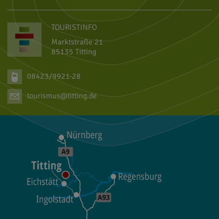
TOURISTINFO
Marktstraße 21
85135 Titting
08423/9921-28
tourismus@titting.de