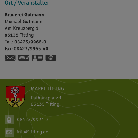
Ort / Veranstalter
Brauerei Gutmann
Michael
Gutmann
Am Kreuzberg 1
85135
Titting
Tel.:
08423/9966-0
Fax:
08423/9966-40
www.brauerei-gutmann.de
vCard
GPS:
48°59'43.05''N
11°12'31.14''E
MARKT TITTING
Rathausplatz 1
85135 Titting
08423/9921-0
info@titting.de