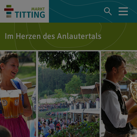
Im Herzen des Anlautertals