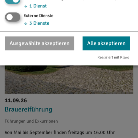
↓
1
Dienst
Externe Dienste
↓
3
Dienste
Ausgewählte akzeptieren
Alle akzeptieren
Realisiert mit Klaro!
11.09.26
Brauereiführung
Führungen und Exkursionen
Von Mai bis September finden freitags um 16.00 Uhr