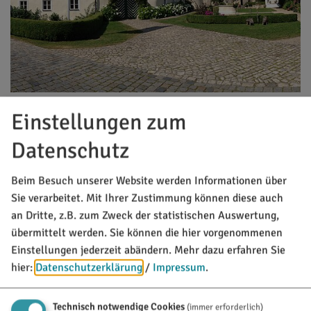
04.09.26
Einstellungen zum
Brauereiführung
Datenschutz
Führungen und Exkursionen
Von Mai bis September finden freitags um 16.00 Uhr
Beim Besuch unserer Website werden Informationen über
in der Brauerei Gutmann Führungen statt (ausser
Sie verarbeitet. Mit Ihrer Zustimmung können diese auch
am 21.08.). Beim Rundgang durch die Brauerei
an Dritte, z.B. zum Zweck der statistischen Auswertung,
erfahren Sie Wissenswertes über die Geschichte,
übermittelt werden. Sie können die hier vorgenommenen
Ausrichtung und Brauverfahren. Sie dürfen den
Einstellungen jederzeit abändern.
Mehr dazu erfahren Sie
Brauern u. Braumeistern über die Schulter schauen
hier:
Datenschutzerklärung
/
Impressum
.
und ...
Technisch notwendige Cookies
(immer erforderlich)