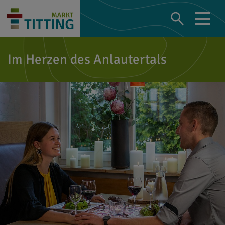
Im Herzen des Anlautertals