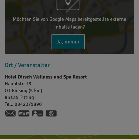
Möchten Sie von Google Maps bereitgestellte externe
Inhalte laden?
Ja, immer
Ort / Veranstalter
Hotel Dirsch Wellness und Spa Resort
Hauptstr. 13
OT Emsing (5 km)
85135
Titting
Tel.:
08423/1890
https://hotel-dirsch.de
vCard
GPS:
48°59'54.6''N
11°15'48.56''E