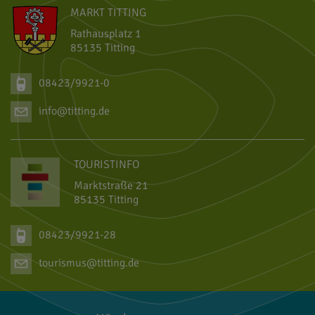
MARKT TITTING
Rathausplatz 1
85135 Titting
08423/9921-0
info@titting.de
TOURISTINFO
Marktstraße 21
85135 Titting
08423/9921-28
tourismus@titting.de