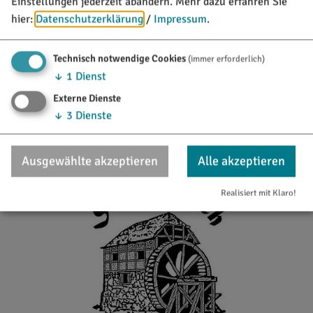
Einstellungen jederzeit abändern.
Mehr dazu erfahren Sie
hier:
Datenschutzerklärung
/
Impressum
.
Technisch notwendige Cookies
(immer erforderlich)
↓
1
Dienst
12. - 25.10.26
Externe Dienste
Wildwochen im Hotel Dirsch
↓
3
Dienste
Kulinarische Veranstaltungen
Ausgewählte akzeptieren
Alle akzeptieren
Realisiert mit Klaro!