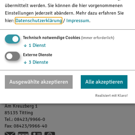
übermittelt werden. Sie können die hier vorgenommenen
Einstellungen jederzeit abändern.
Mehr dazu erfahren Sie
hier:
Datenschutzerklärung
/
Impressum
.
Möchten Sie von Google Maps bereitgestellte externe
Technisch notwendige Cookies
(immer erforderlich)
Inhalte laden?
↓
1
Dienst
Externe Dienste
Ja, immer
↓
3
Dienste
Ort / Kontakt
Ausgewählte akzeptieren
Alle akzeptieren
Brauerei Gutmann
Realisiert mit Klaro!
Michael
Gutmann
Am Kreuzberg 1
85135
Titting
Tel.:
08423/9966-0
Fax:
08423/9966-40
www.brauerei-gutmann.de
vCard
GPS: