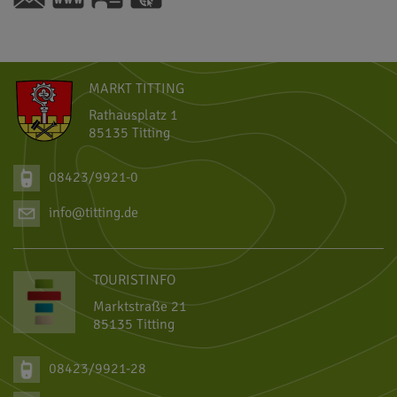
48°59'43.05''N
11°12'31.14''E
MARKT TITTING
Rathausplatz 1
85135 Titting
08423/9921-0
info@titting.de
TOURISTINFO
Marktstraße 21
85135 Titting
08423/9921-28