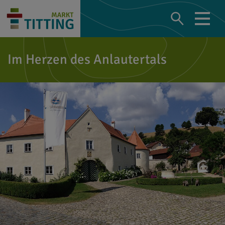
Im Herzen des Anlautertals