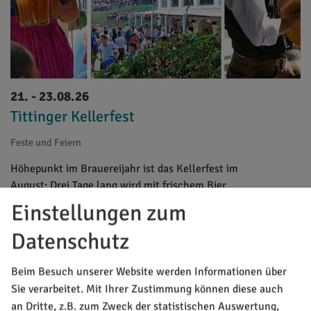
21. - 23.08.26
Tittinger Kellerfest
Feste und Feiern
Höhepunkt im Brauereijahr ist das Kellerfest im
August: Drei Tage lang wird mit frischem Bier,
bayerisch-fränkischen Schmankerln und
Einstellungen zum
Stimmungsmusik zünftig gefeiert. Unter den alten
Datenschutz
Kastanien lässt es sich gut aushalten; Freitag ab
17.00 Uhr Biergartenbetrieb und Stimmungsabend
mit der ...
Beim Besuch unserer Website werden Informationen über
Sie verarbeitet. Mit Ihrer Zustimmung können diese auch
an Dritte, z.B. zum Zweck der statistischen Auswertung,