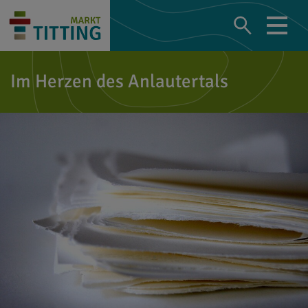
Im Herzen des Anlautertals