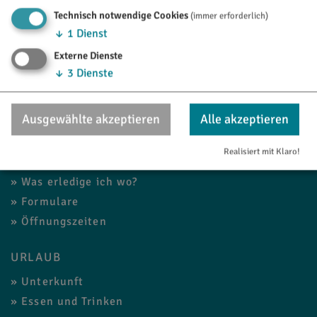
Technisch notwendige Cookies
(immer erforderlich)
↓
1
Dienst
Externe Dienste
↓
3
Dienste
Ausgewählte akzeptieren
Alle akzeptieren
RATHAUS
Realisiert mit Klaro!
Aktuelles
Was erledige ich wo?
Formulare
Öffnungszeiten
URLAUB
Unterkunft
Essen und Trinken