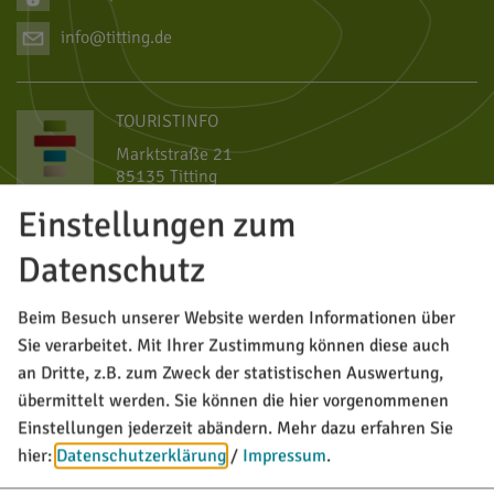
info@titting.de
TOURISTINFO
Marktstraße 21
85135 Titting
Einstellungen zum
08423/9921-28
Datenschutz
tourismus@titting.de
Beim Besuch unserer Website werden Informationen über
Sie verarbeitet. Mit Ihrer Zustimmung können diese auch
an Dritte, z.B. zum Zweck der statistischen Auswertung,
übermittelt werden. Sie können die hier vorgenommenen
Einstellungen jederzeit abändern.
Mehr dazu erfahren Sie
hier:
Datenschutzerklärung
/
Impressum
.