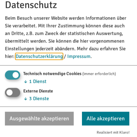
Datenschutz
info@titting.de
Beim Besuch unserer Website werden Informationen über
Sie verarbeitet. Mit Ihrer Zustimmung können diese auch
TOURISTINFO
an Dritte, z.B. zum Zweck der statistischen Auswertung,
Marktstraße 21
übermittelt werden. Sie können die hier vorgenommenen
85135 Titting
Einstellungen jederzeit abändern.
Mehr dazu erfahren Sie
hier:
Datenschutzerklärung
/
Impressum
.
08423/9921-28
tourismus@titting.de
Technisch notwendige Cookies
(immer erforderlich)
↓
1
Dienst
Externe Dienste
↓
3
Dienste
Ausgewählte akzeptieren
Alle akzeptieren
Realisiert mit Klaro!