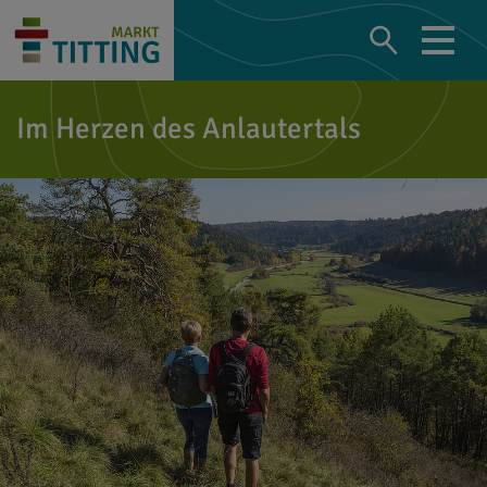
Im Herzen des Anlautertals