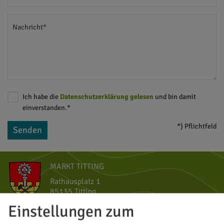
Nachricht*
Ich habe die
Datenschutzerklärung gelesen
und bin damit
einverstanden.*
*) Pflichtfeld
Senden
MARKT TITTING
Rathausplatz 1
85135 Titting
Einstellungen zum
08423/9921-0