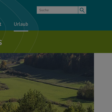
t
Urlaub
s