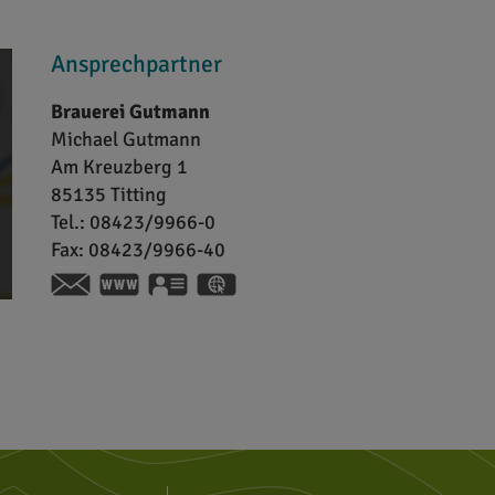
Ansprechpartner
Brauerei Gutmann
Michael
Gutmann
Am Kreuzberg 1
85135
Titting
Tel.:
08423/9966-0
Fax:
08423/9966-40
www.brauerei-gutmann.de
vCard
GPS:
48°59'43.05''N
11°12'31.14''E