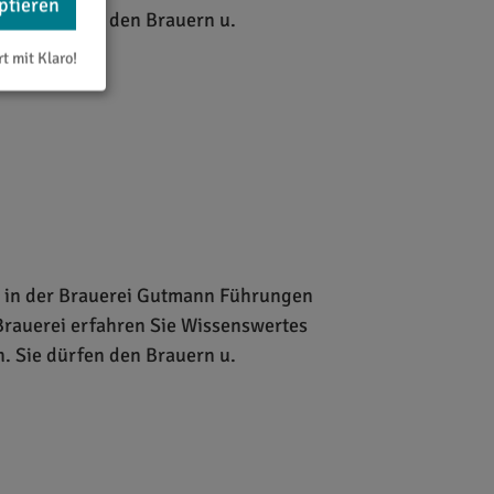
ptieren
. Sie dürfen den Brauern u.
rt mit Klaro!
r in der Brauerei Gutmann Führungen
Brauerei erfahren Sie Wissenswertes
. Sie dürfen den Brauern u.