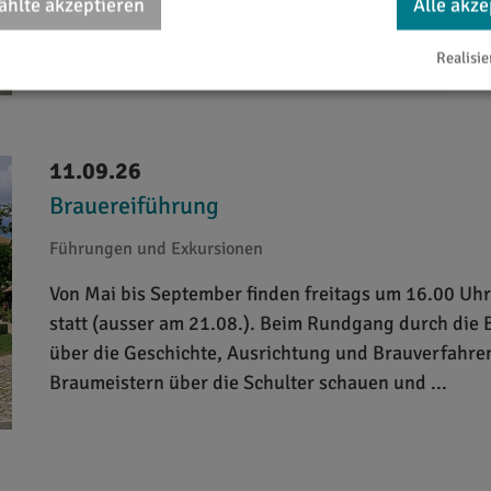
hlte akzeptieren
Alle akze
über die Geschichte, Ausrichtung und Brauverfahren
Braumeistern über die Schulter schauen und ...
Realisie
11.09.26
Brauereiführung
Führungen und Exkursionen
Von Mai bis September finden freitags um 16.00 Uh
statt (ausser am 21.08.). Beim Rundgang durch die 
über die Geschichte, Ausrichtung und Brauverfahren
Braumeistern über die Schulter schauen und ...