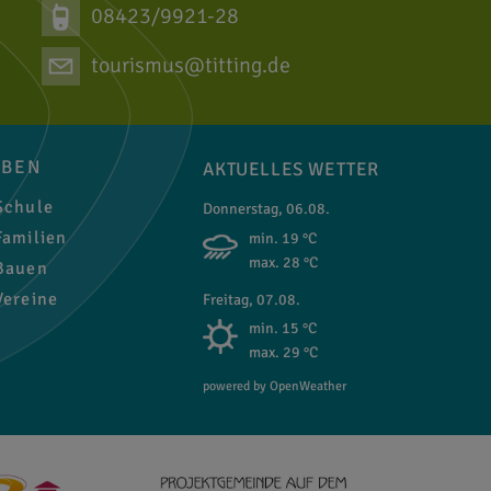
08423/9921-28
tourismus@titting.de
EBEN
AKTUELLES WETTER
chule
Donnerstag, 06.08.
amilien
min. 19 °C
max. 28 °C
auen
ereine
Freitag, 07.08.
min. 15 °C
max. 29 °C
powered by OpenWeather