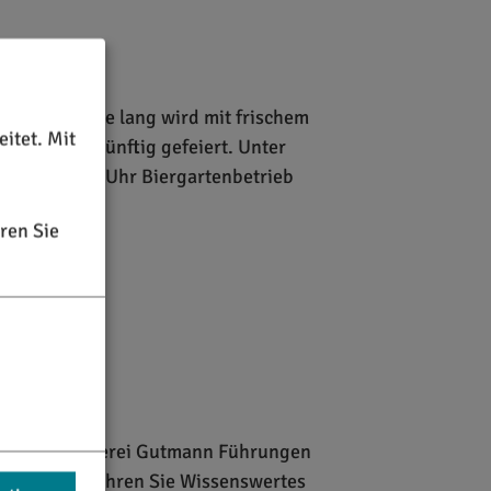
ust: Drei Tage lang wird mit frischem
itet. Mit
ungsmusik zünftig gefeiert. Unter
itag ab 17.00 Uhr Biergartenbetrieb
ren Sie
r in der Brauerei Gutmann Führungen
Brauerei erfahren Sie Wissenswertes