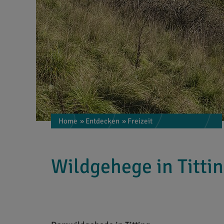
Home
» Entdecken
» Freizeit
Wildgehege in Titti