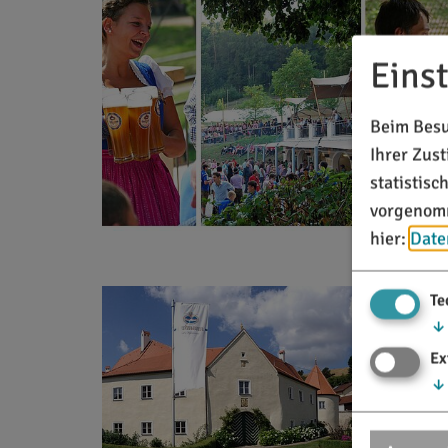
Eins
Beim Besu
Ihrer Zus
statistis
vorgenomm
hier:
Date
Te
↓
Ex
↓