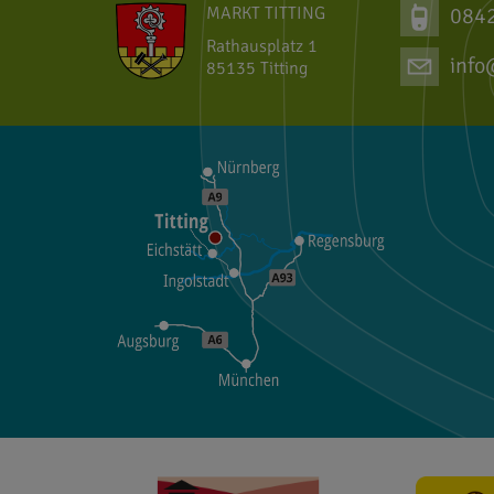
MARKT TITTING
084
Rathausplatz 1
info
85135 Titting