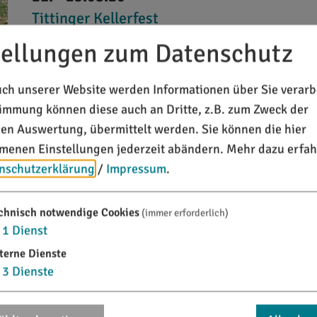
Tittinger Kellerfest
tellungen zum Datenschutz
Feste und Feiern
Höhepunkt im Brauereijahr ist das Kellerfest im Aug
ch unserer Website werden Informationen über Sie verarbe
Bier, bayerisch-fränkischen Schmankerln und Stimm
timmung können diese auch an Dritte, z.B. zum Zweck der
den alten Kastanien lässt es sich gut aushalten; Fre
chen Auswertung, übermittelt werden. Sie können die hier
und Stimmungsabend mit der ...
enen Einstellungen jederzeit abändern.
Mehr dazu erfah
nschutzerklärung
/
Impressum
.
04.09.26
chnisch notwendige Cookies
(immer erforderlich)
1
Dienst
Brauereiführung
terne Dienste
Führungen und Exkursionen
3
Dienste
Von Mai bis September finden freitags um 16.00 Uh
statt (ausser am 21.08.). Beim Rundgang durch die 