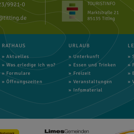
23/9921-0
TOURISTINFO
Marktstraße 21
@titting.de
85135 Titting
RATHAUS
URLAUB
L
Aktuelles
Unterkunft
S
Was erledige ich wo?
Essen und Trinken
F
Formulare
Freizeit
B
Öffnungszeiten
Veranstaltungen
V
Infomaterial