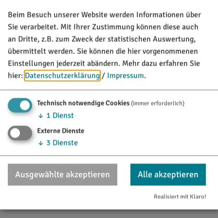
teilweise auf wenig befahrenen Nebenstraßen
Beim Besuch unserer Website werden Informationen über
Fahrbahndecke
Sie verarbeitet. Mit Ihrer Zustimmung können diese auch
gute Fahrbahndecke (Asphalt und gute wassergebundene
an Dritte, z.B. zum Zweck der statistischen Auswertung,
Fahrbahnoberflächen)
übermittelt werden. Sie können die hier vorgenommenen
zum Teil Wirtschafts- und Forstwege mit teilweise grober
Einstellungen jederzeit abändern.
Mehr dazu erfahren Sie
Fahrbahndecke bzw. Wiesenwegen
hier:
Datenschutzerklärung
/
Impressum
.
Ausschilderung
einfache Beschilderung streckenweise ergänzt mit
Technisch notwendige Cookies
(immer erforderlich)
Wegweisern und Kilometerangaben
↓
1
Dienst
Externe Dienste
Tourist-Information Titting
↓
3
Dienste
Marktstraße 21
85135
Titting
Ausgewählte akzeptieren
Alle akzeptieren
Tel.:
08423/9921-28
Fax:
08423/985594
Realisiert mit Klaro!
vCard
GPS:
48°59'44.02''N
11°12'37.8''E