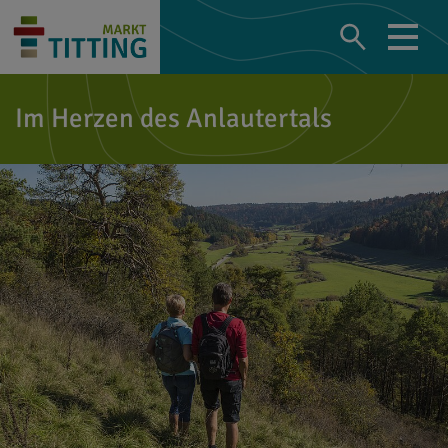
Im Herzen des Anlautertals