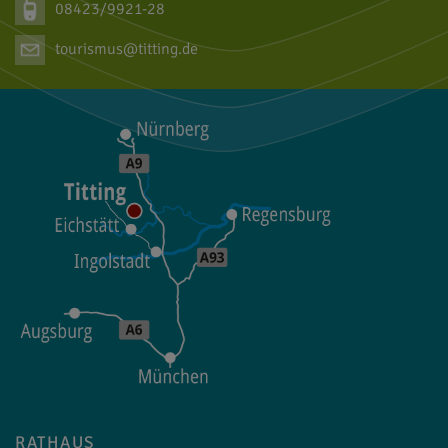
08423/9921-28
tourismus@titting.de
RATHAUS