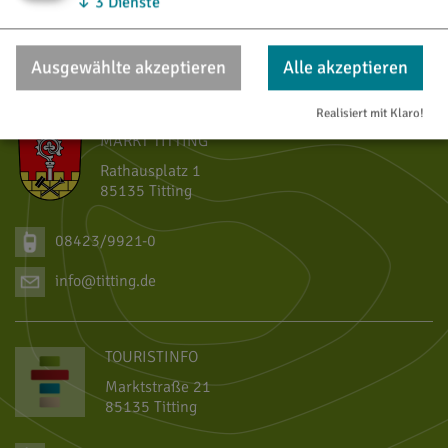
↓
3
Dienste
Ausgewählte akzeptieren
Alle akzeptieren
Realisiert mit Klaro!
MARKT TITTING
Rathausplatz 1
85135 Titting
08423/9921-0
info@titting.de
TOURISTINFO
Marktstraße 21
85135 Titting