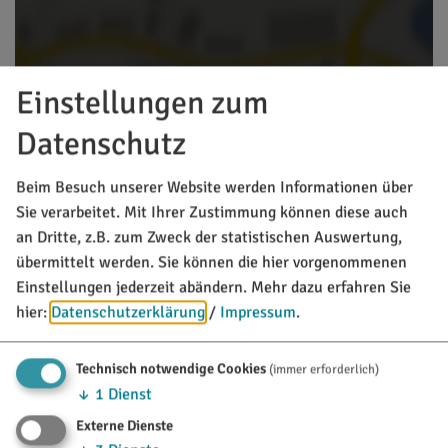
Einstellungen zum
Datenschutz
Beim Besuch unserer Website werden Informationen über
Sie verarbeitet. Mit Ihrer Zustimmung können diese auch
Möchten Sie von Google Maps bereitgestellte
an Dritte, z.B. zum Zweck der statistischen Auswertung,
externe Inhalte laden?
übermittelt werden. Sie können die hier vorgenommenen
Einstellungen jederzeit abändern.
Mehr dazu erfahren Sie
Ja, immer
hier:
Datenschutzerklärung
/
Impressum
.
Technisch notwendige Cookies
(immer erforderlich)
↓
1
Dienst
Externe Dienste