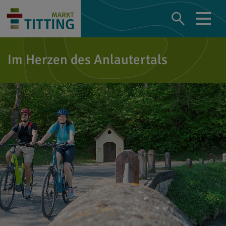
Im Herzen des Anlautertals