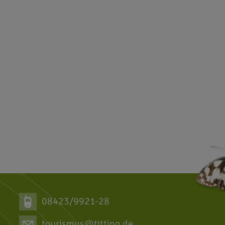
08423/9921-28
tourismus@titting.de