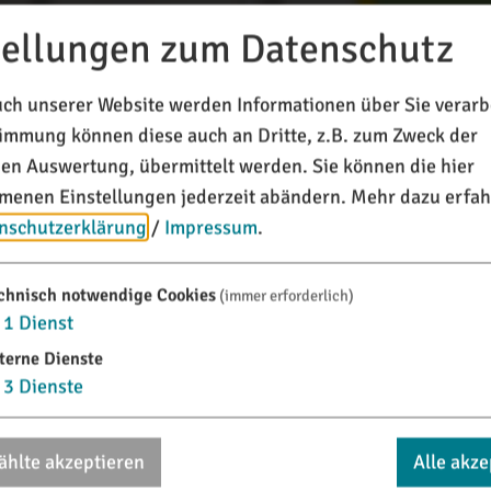
tellungen zum Datenschutz
ch unserer Website werden Informationen über Sie verarbe
timmung können diese auch an Dritte, z.B. zum Zweck der
chen Auswertung, übermittelt werden. Sie können die hier
enen Einstellungen jederzeit abändern.
Mehr dazu erfah
nschutzerklärung
/
Impressum
.
chnisch notwendige Cookies
(immer erforderlich)
1
Dienst
terne Dienste
3
Dienste
hlte akzeptieren
Alle akze
n, pfadigen Wegstrecken, mit Steigungen, aber mit gutem