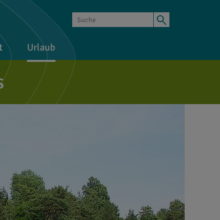
t
Urlaub
s