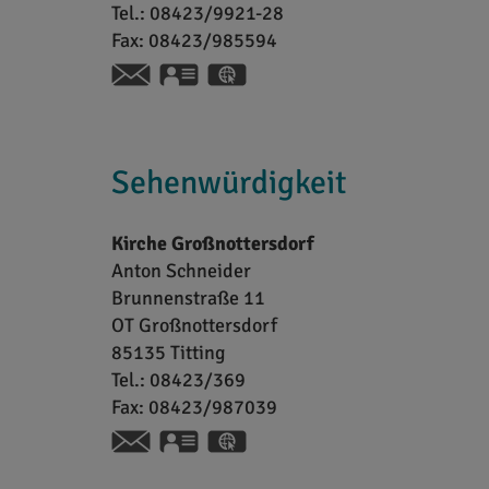
Tel.:
08423/9921-28
Fax:
08423/985594
vCard
GPS:
48°59'44.02''N
11°12'37.8''E
Sehenwürdigkeit
Kirche Großnottersdorf
Anton
Schneider
Brunnenstraße 11
OT Großnottersdorf
85135
Titting
Tel.:
08423/369
Fax:
08423/987039
vCard
GPS:
49°2'7.7''N
11°14'28.45''E