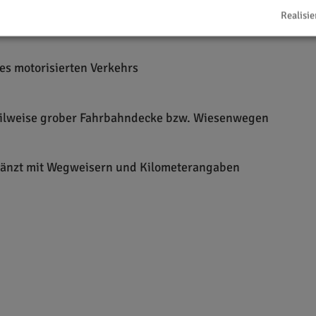
Realisie
es motorisierten Verkehrs
teilweise grober Fahrbahndecke bzw. Wiesenwegen
gänzt mit Wegweisern und Kilometerangaben