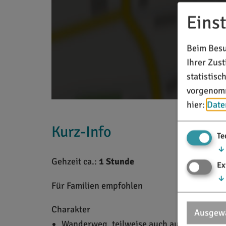
Eins
Beim Besu
Ihrer Zus
statistis
vorgenomm
hier:
Date
Kurz-Info
Te
↓
Gehzeit ca.:
1 Stunde
Ex
↓
Für Familien empfohlen
Charakter
Ausgewä
Wanderweg, teilweise auch auf naturnahe