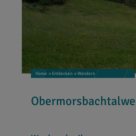
Home
» Entdecken
» Wandern
Obermorsbachtalweg