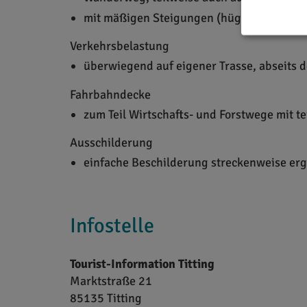
mit mäßigen Steigungen (hügelig)
Verkehrsbelastung
überwiegend auf eigener Trasse, abseits d
Fahrbahndecke
zum Teil Wirtschafts- und Forstwege mit 
Ausschilderung
einfache Beschilderung streckenweise er
Infostelle
Tourist-Information Titting
Marktstraße 21
85135
Titting