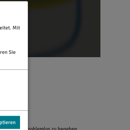
itet. Mit
ren Sie
ptieren
 Schuhwerk problemlos zu begehen.