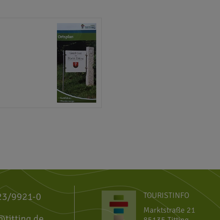
23/9921-0
TOURISTINFO
Marktstraße 21
@titting.de