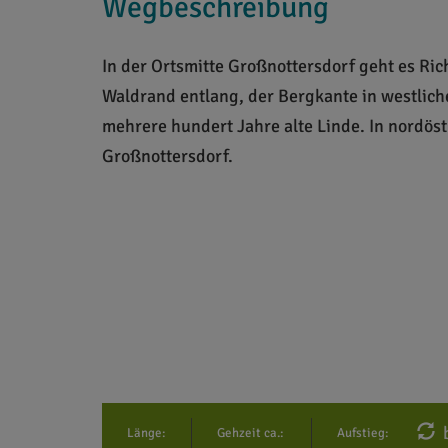
Wegbeschreibung
In der Ortsmitte Großnottersdorf geht es Ri
Waldrand entlang, der Bergkante in westlich
mehrere hundert Jahre alte Linde. In nordös
Großnottersdorf.
b
Länge:
Gehzeit ca.:
Aufstieg: