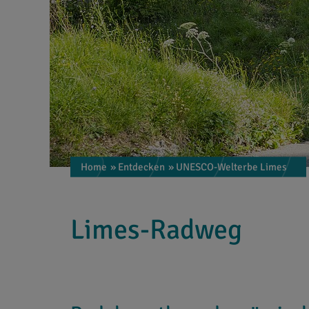
Home
» Entdecken
» UNESCO-Welterbe Limes
Limes-Radweg