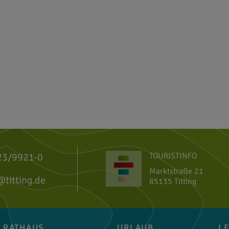
al.de
'E
23/9921-0
TOURISTINFO
Marktstraße 21
@titting.de
85135 Titting
RATHAUS
URLAUB
L