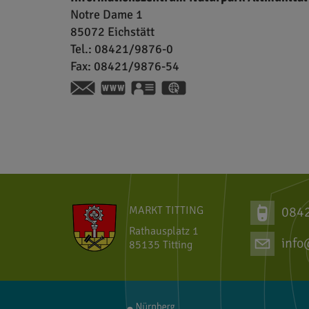
Notre Dame 1
85072
Eichstätt
Tel.:
08421/9876-0
Fax:
08421/9876-54
https://www.naturpark-altmuehlt
vCard
GPS:
48°53'30.05''N
11°11'16.15'
MARKT TITTING
084
Rathausplatz 1
info
85135 Titting