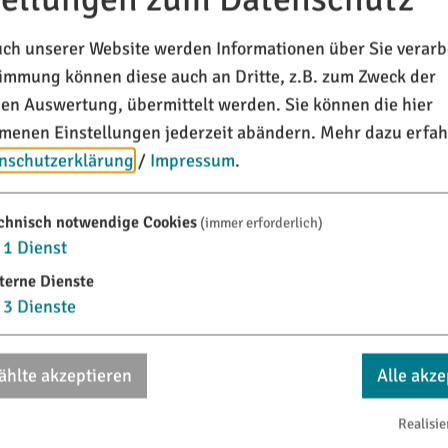
it seinen 550 km Länge ein beachtliches archäologisches
ch unserer Website werden Informationen über Sie verarbe
timmung können diese auch an Dritte, z.B. zum Zweck der
ischen Grenzbefestigung über eine Gesamtlänge von 440 
chen Auswertung, übermittelt werden. Sie können die hier
 über 115 km quer durch den Naturpark, vorbei an zahlrei
enen Einstellungen jederzeit abändern.
Mehr dazu erfah
nschutzerklärung
/
Impressum
.
s für kulturhistorisch Interessierte, sondern ist auch land
chnisch notwendige Cookies
(immer erforderlich)
1
Dienst
terne Dienste
3
Dienste
hlte akzeptieren
Alle akze
Realisie