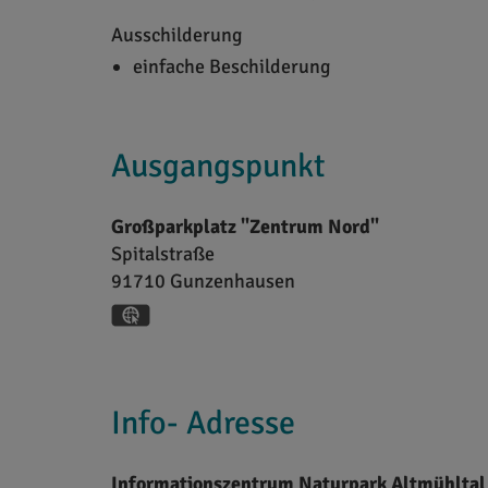
Ausschilderung
einfache Beschilderung
Ausgangspunkt
Großparkplatz "Zentrum Nord"
Spitalstraße
91710
Gunzenhausen
GPS:
49°7'5.16''N
10°45'8.76''E
Info- Adresse
Informationszentrum Naturpark Altmühltal