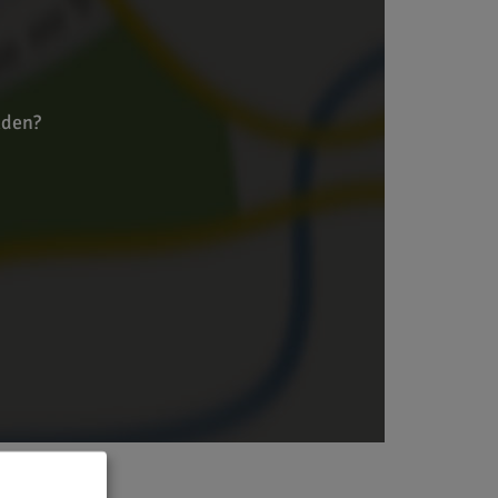
aden?