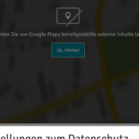
ten Sie von Google Maps bereitgestellte externe Inhalte l
Ja, immer
tellungen zum Datenschutz