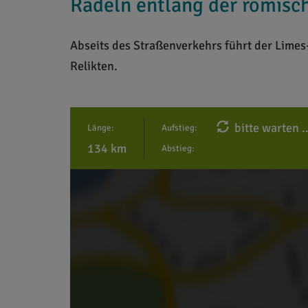
Radeln entlang der römisc
Abseits des Straßenverkehrs führt der Lim
Relikten.
bitte warten ..
Länge:
Aufstieg:
134 km
Abstieg: