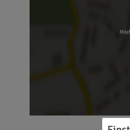
Möch
Eins