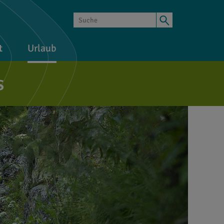
t
Urlaub
s