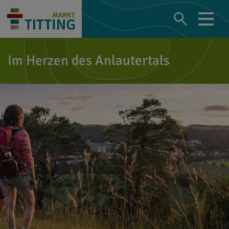
Im Herzen des Anlautertals