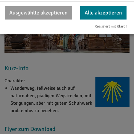
Ausgewählte akzeptieren
Alle akzeptieren
Realisiert mit Klaro!
Kurz-Info
Charakter
Wanderweg, teilweise auch auf
naturnahen, pfadigen Wegstrecken, mit
Steigungen, aber mit gutem Schuhwerk
problemlos zu begehen.
Flyer zum Download