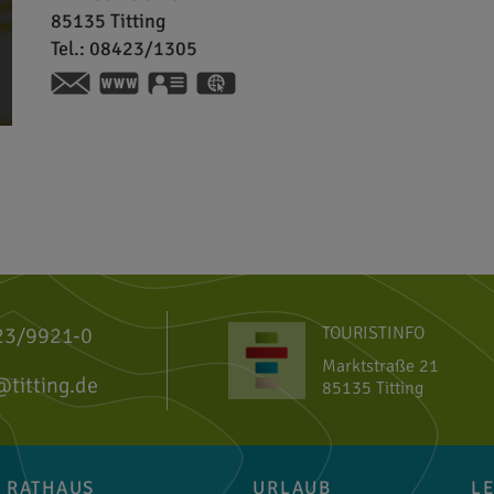
85135
Titting
Tel.:
08423/1305
www.kaeferclub-titting.de
vCard
GPS:
49°0'2.15''N
11°12'49.51''E
23/9921-0
TOURISTINFO
Marktstraße 21
@titting.de
85135 Titting
RATHAUS
URLAUB
L