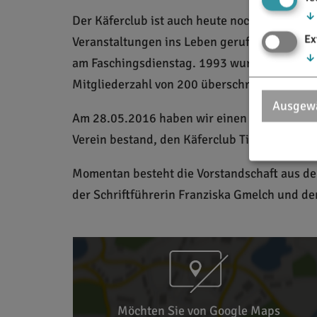
↓
Der Käferclub ist auch heute noch fest im g
Ex
Veranstaltungen ins Leben gerufen, unter an
↓
am Faschingsdienstag. 1993 wurde das zehnj
Mitgliederzahl von 200 überschritten. 2008
Ausgewä
Am 28.05.2016 haben wir einen historischen 
Verein bestand, den Käferclub Titting e. V.
Momentan besteht die Vorstandschaft aus dem
der Schriftführerin Franziska Gmelch und de
Möchten Sie von Google Maps