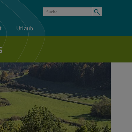
t
Urlaub
s