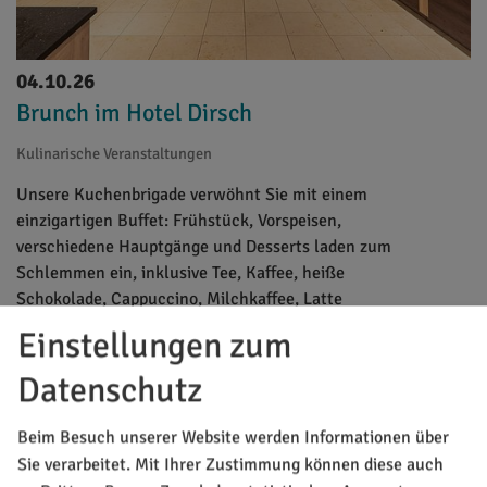
04.10.26
Brunch im Hotel Dirsch
Kulinarische Veranstaltungen
Unsere Kuchenbrigade verwöhnt Sie mit einem
einzigartigen Buffet: Frühstück, Vorspeisen,
verschiedene Hauptgänge und Desserts laden zum
Schlemmen ein, inklusive Tee, Kaffee, heiße
Schokolade, Cappuccino, Milchkaffee, Latte
Macchiato.
Einstellungen zum
Datenschutz
Beim Besuch unserer Website werden Informationen über
Sie verarbeitet. Mit Ihrer Zustimmung können diese auch