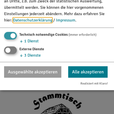
an Dritte, z.B. zum Zweck der statistischen Auswertung,
übermittelt werden. Sie können die hier vorgenommenen
Einstellungen jederzeit abändern.
Mehr dazu erfahren Sie
hier:
Datenschutzerklärung
/
Impressum
.
Technisch notwendige Cookies
(immer erforderlich)
↓
1
Dienst
Externe Dienste
↓
3
Dienste
12. - 25.10.26
Wildwochen im Hotel Dirsch
Ausgewählte akzeptieren
Alle akzeptieren
Kulinarische Veranstaltungen
Realisiert mit Klaro!