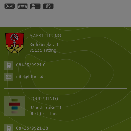
https://hotel-dirsch.de
vCard
GPS:
48°59'54.6''N
11°15'48.56''E
MARKT TITTING
Rathausplatz 1
85135 Titting
08423/9921-0
info@titting.de
TOURISTINFO
Marktstraße 21
85135 Titting
08423/9921-28