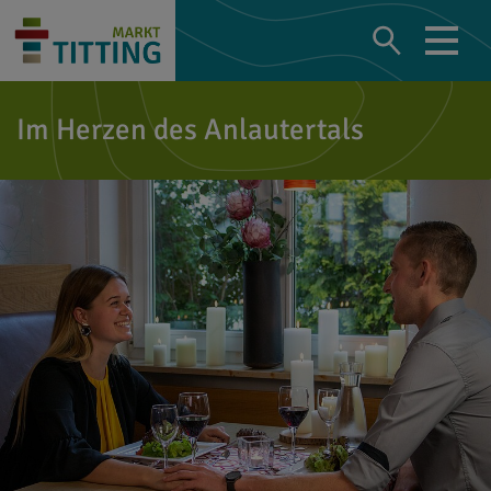
Im Herzen des Anlautertals