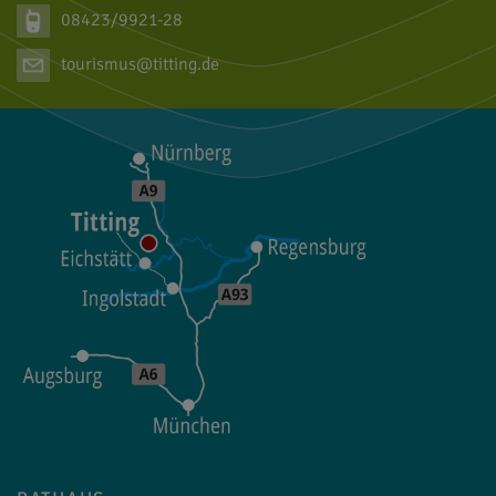
08423/9921-28
tourismus@titting.de