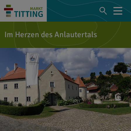
Im Herzen des Anlautertals