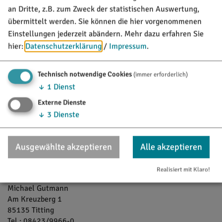
an Dritte, z.B. zum Zweck der statistischen Auswertung,
übermittelt werden. Sie können die hier vorgenommenen
Einstellungen jederzeit abändern.
Mehr dazu erfahren Sie
hier:
Datenschutzerklärung
/
Impressum
.
Technisch notwendige Cookies
(immer erforderlich)
Möchten Sie von Google Maps bereitgestellte externe
↓
1
Dienst
Inhalte laden?
Externe Dienste
↓
3
Dienste
Ja, immer
Ausgewählte akzeptieren
Alle akzeptieren
Ort / Kontakt
Realisiert mit Klaro!
Brauerei Gutmann
Michael
Gutmann
Am Kreuzberg 1
85135
Titting
Tel.:
08423/9966-0