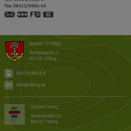
Fax:
08423/9966-40
www.brauerei-gutmann.de
vCard
GPS:
48°59'43.05''N
11°12'31.14''E
MARKT TITTING
Rathausplatz 1
85135 Titting
08423/9921-0
info@titting.de
TOURISTINFO
Marktstraße 21
85135 Titting