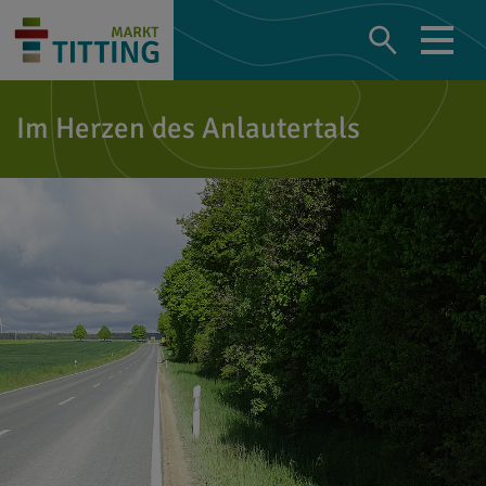
Im Herzen des Anlautertals