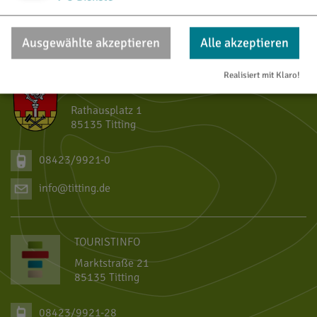
https://www.titting.de/poi/limes-infopunkt_und_t
vCard
GPS:
48°59'44.02''N
11°12'37.8''E
Ausgewählte akzeptieren
Alle akzeptieren
Realisiert mit Klaro!
MARKT TITTING
Rathausplatz 1
85135 Titting
08423/9921-0
info@titting.de
TOURISTINFO
Marktstraße 21
85135 Titting
08423/9921-28