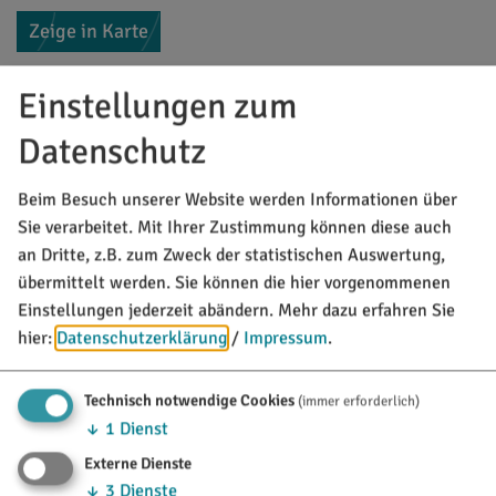
Zeige in Karte
Einstellungen zum
Datenschutz
Möchten Sie von Google Maps bereitgestellte externe
Beim Besuch unserer Website werden Informationen über
Inhalte laden?
Sie verarbeitet. Mit Ihrer Zustimmung können diese auch
an Dritte, z.B. zum Zweck der statistischen Auswertung,
Ja, immer
übermittelt werden. Sie können die hier vorgenommenen
Einstellungen jederzeit abändern.
Mehr dazu erfahren Sie
hier:
Datenschutzerklärung
/
Impressum
.
Ansprechpartner
Tourist-Information Titting
Technisch notwendige Cookies
(immer erforderlich)
Marktstraße 21
↓
1
Dienst
85135
Titting
Externe Dienste
Tel.:
08423/9921-28
↓
3
Dienste
Fax:
08423/985594