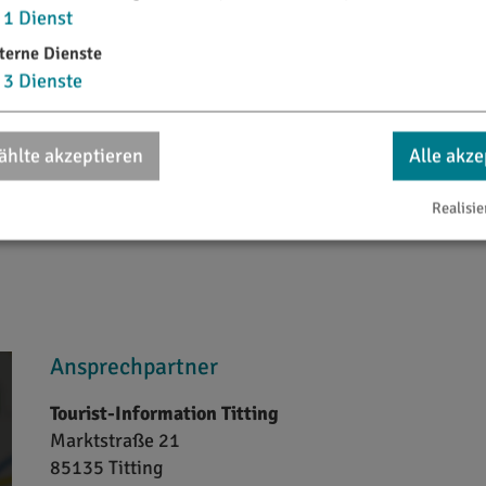
1
Dienst
terne Dienste
3
Dienste
hlte akzeptieren
Alle akze
Realisie
Ansprechpartner
Tourist-Information Titting
Marktstraße 21
85135
Titting