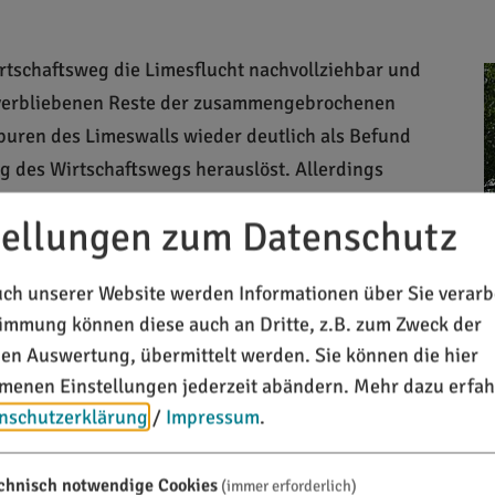
rtschaftsweg die Limesflucht nachvollziehbar und
e verbliebenen Reste der zusammengebrochenen
puren des Limeswalls wieder deutlich als Befund
ng des Wirtschaftswegs herauslöst. Allerdings
örungen durch Entwässerungsgräben und
tellungen zum Datenschutz
inen die Erkennbarkeit des Befundes.
ax II., 1861) verlässt der Wirtschaftsweg die
ch unserer Website werden Informationen über Sie verarbe
 noch 60 Meter weit als deutlicher Schuttwall der
timmung können diese auch an Dritte, z.B. zum Zweck der
chen Auswertung, übermittelt werden. Sie können die hier
nd einer Höhe von circa 20 Zentimeter sehr deutlich
enen Einstellungen jederzeit abändern.
Mehr dazu erfah
nschutzerklärung
/
Impressum
.
Limeswanderwegs von Mönchsroth bis an die Donau. Auf ih
chnisch notwendige Cookies
(immer erforderlich)