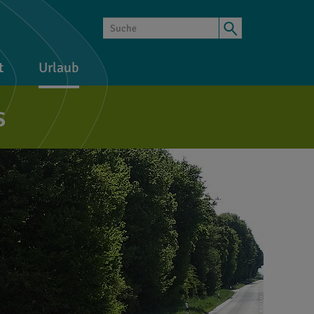
t
Urlaub
s