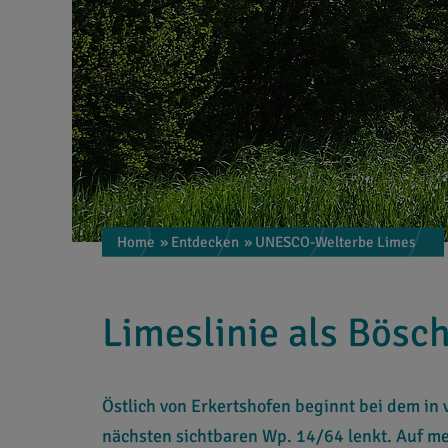
Home
» Entdecken
» UNESCO-Welterbe Limes
Limeslinie als Bös
Östlich von Erkertshofen beginnt bei dem in
nächsten sichtbaren Wp. 14/64 lenkt. Auf meh