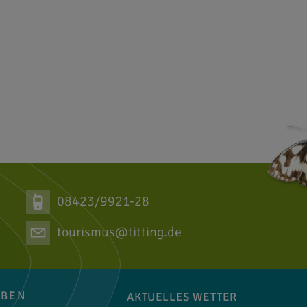
nkt_und_touristinf-685/
08423/9921-28
tourismus@titting.de
EBEN
AKTUELLES WETTER