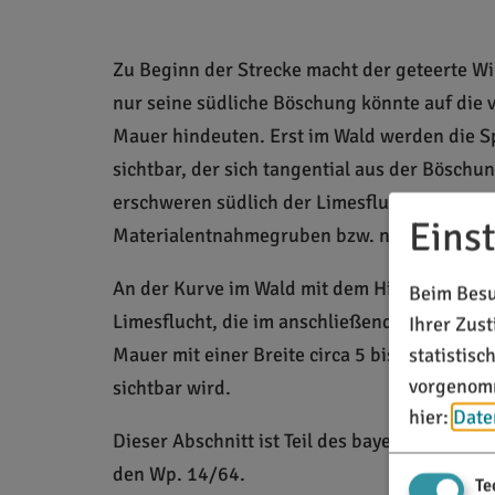
Zu Beginn der Strecke macht der geteerte Wi
nur seine südliche Böschung könnte auf di
Mauer hindeuten. Erst im Wald werden die S
sichtbar, der sich tangential aus der Böschu
erschweren südlich der Limesflucht die St
Eins
Materialentnahmegruben bzw. natürliche Dol
An der Kurve im Wald mit dem Hinweisstein (M
Beim Besu
Limesflucht, die im anschließenden Hochwald
Ihrer Zus
statistis
Mauer mit einer Breite circa 5 bis 6 Meter u
vorgenomm
sichtbar wird.
hier:
Date
Dieser Abschnitt ist Teil des bayerischen 
den Wp. 14/64.
Te