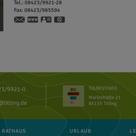
Tel.:
08423/9921-28
Fax:
08423/985594
https://www.titting.de/poi/limes-infopu
vCard
GPS:
48°59'44.02''N
11°12'37.8''E
23/9921-0
TOURISTINFO
Marktstraße 21
@titting.de
85135 Titting
RATHAUS
URLAUB
L