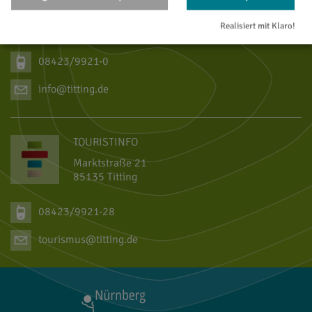
Rathausplatz 1
85135 Titting
Realisiert mit Klaro!
08423/9921-0
info@titting.de
TOURISTINFO
Marktstraße 21
85135 Titting
08423/9921-28
tourismus@titting.de