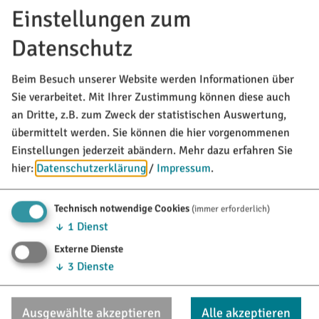
Einstellungen zum
Möchten Sie von Google Maps bereitgestellte externe
Inhalte laden?
Datenschutz
Ja, immer
Beim Besuch unserer Website werden Informationen über
Sie verarbeitet. Mit Ihrer Zustimmung können diese auch
an Dritte, z.B. zum Zweck der statistischen Auswertung,
Ansprechpartner
übermittelt werden. Sie können die hier vorgenommenen
Einstellungen jederzeit abändern.
Mehr dazu erfahren Sie
Tourist-Information Titting
hier:
Datenschutzerklärung
/
Impressum
.
Marktstraße 21
85135
Titting
Tel.:
08423/9921-28
Technisch notwendige Cookies
(immer erforderlich)
Fax:
08423/985594
↓
1
Dienst
https://www.titting.de/poi/limes-infopunkt_und_t
vCard
GPS:
Externe Dienste
48°59'44.02''N
11°12'37.8''E
↓
3
Dienste
MARKT TITTING
Ausgewählte akzeptieren
Alle akzeptieren