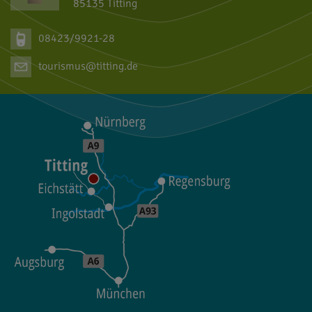
85135 Titting
08423/9921-28
tourismus@titting.de