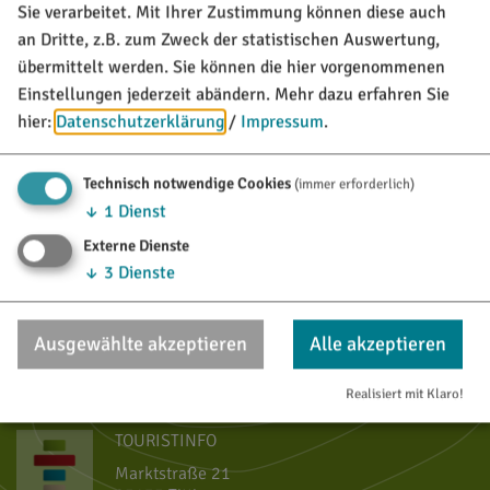
Sie verarbeitet. Mit Ihrer Zustimmung können diese auch
85135
Titting
Tel.:
08423/229
an Dritte, z.B. zum Zweck der statistischen Auswertung,
Fax:
08423/987272
übermittelt werden. Sie können die hier vorgenommenen
vCard
GPS:
Einstellungen jederzeit abändern.
Mehr dazu erfahren Sie
hier:
Datenschutzerklärung
/
Impressum
.
48°59'43.62''N
11°12'34.48''E
Technisch notwendige Cookies
(immer erforderlich)
MARKT TITTING
↓
1
Dienst
Rathausplatz 1
Externe Dienste
85135 Titting
↓
3
Dienste
08423/9921-0
Ausgewählte akzeptieren
Alle akzeptieren
info@titting.de
Realisiert mit Klaro!
TOURISTINFO
Marktstraße 21