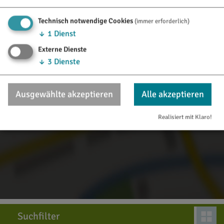
Inhalte laden?
Technisch notwendige Cookies
(immer erforderlich)
↓
1
Dienst
Ja, immer
Externe Dienste
↓
3
Dienste
Ausgewählte akzeptieren
Alle akzeptieren
Realisiert mit Klaro!
Suchfilter