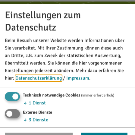
MARKT TITTING
Einstellungen zum
Rathausplatz 1
Datenschutz
85135 Titting
Beim Besuch unserer Website werden Informationen über
08423/9921-0
Sie verarbeitet. Mit Ihrer Zustimmung können diese auch
info@titting.de
an Dritte, z.B. zum Zweck der statistischen Auswertung,
übermittelt werden. Sie können die hier vorgenommenen
Einstellungen jederzeit abändern.
Mehr dazu erfahren Sie
TOURISTINFO
hier:
Datenschutzerklärung
/
Impressum
.
Marktstraße 21
85135 Titting
Technisch notwendige Cookies
(immer erforderlich)
↓
1
Dienst
08423/9921-28
Externe Dienste
tourismus@titting.de
↓
3
Dienste