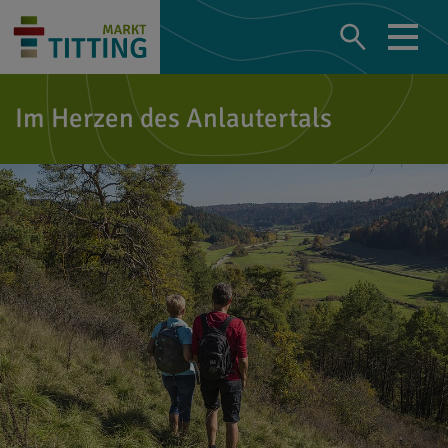
Im Herzen des Anlautertals