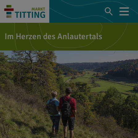
Im Herzen des Anlautertals