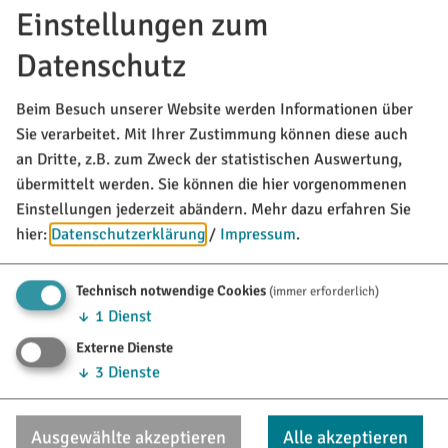
Rathausplatz 1
Einstellungen zum
85135 Titting
Datenschutz
08423/9921-0
Beim Besuch unserer Website werden Informationen über
info@titting.de
Sie verarbeitet. Mit Ihrer Zustimmung können diese auch
an Dritte, z.B. zum Zweck der statistischen Auswertung,
übermittelt werden. Sie können die hier vorgenommenen
TOURISTINFO
Einstellungen jederzeit abändern.
Mehr dazu erfahren Sie
Marktstraße 21
hier:
Datenschutzerklärung
/
Impressum
.
85135 Titting
Technisch notwendige Cookies
(immer erforderlich)
08423/9921-28
↓
1
Dienst
tourismus@titting.de
Externe Dienste
↓
3
Dienste
Ausgewählte akzeptieren
Alle akzeptieren